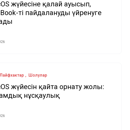
OS жүйесіне қалай ауысып,
Book-ті пайдалануды үйренуге
ады
026
Лайфхактар
Шолулар
OS жүйесін қайта орнату жолы:
амдық нұсқаулық
026