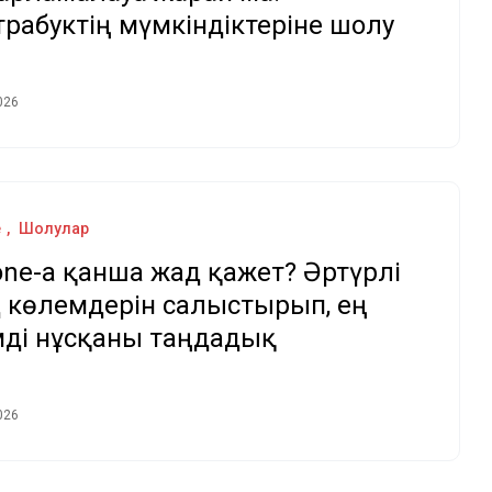
трабуктің мүмкіндіктеріне шолу
026
e
Шолулар
one-ға қанша жад қажет? Әртүрлі
 көлемдерін салыстырып, ең
мді нұсқаны таңдадық
026