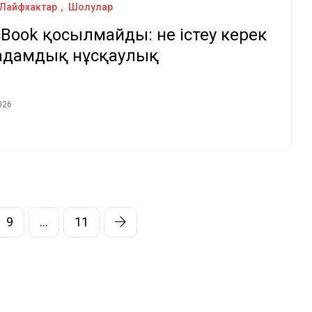
Лайфхактар
Шолулар
Book қосылмайды: не істеу керек
адамдық нұсқаулық
026
9
…
11