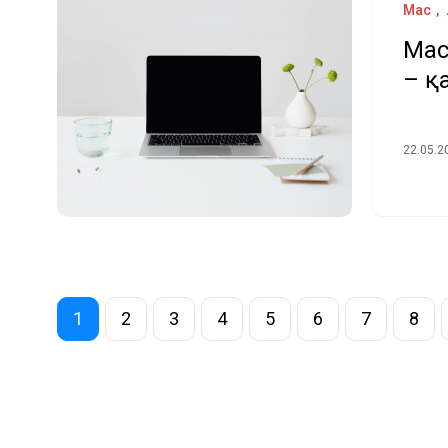
Mac
Mac
– қ
22.05.2
1
2
3
4
5
6
7
8