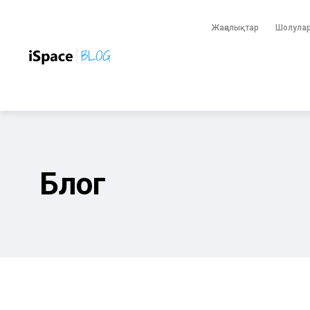
Жаңалықтар
Шолула
Блог