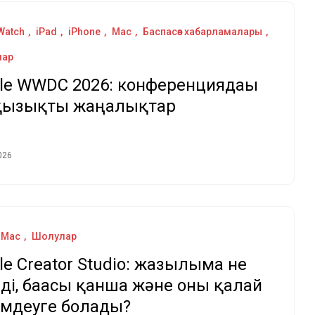
Watch
iPad
iPhone
Mac
Баспасөз хабарламалары
лар
le WWDC 2026: конференциядағы
қызықты жаңалықтар
026
Mac
Шолулар
le Creator Studio: жазылымға не
еді, бағасы қанша және оны қалай
імдеуге болады?