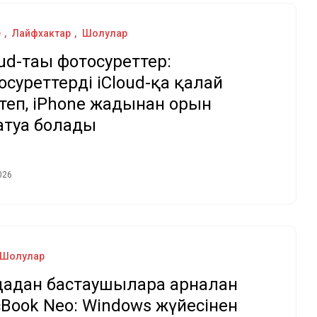
e
Лайфхактар
Шолулар
oud-тағы фотосуреттер:
осуреттерді iCloud-қа қалай
теп, iPhone жадынан орын
атуға болады
026
Шолулар
адан бастаушыларға арналған
Book Neo: Windows жүйесінен