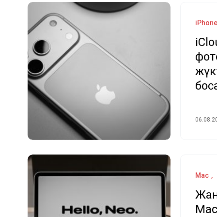
iPhon
iCl
фот
жүк
бос
06.08.2
Mac
Жаң
Mac