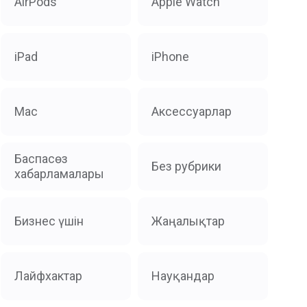
AirPods
Apple Watch
iPad
iPhone
Mac
Аксессуарлар
Баспасөз
Без рубрики
хабарламалары
Бизнес үшін
Жаңалықтар
Лайфхактар
Науқандар