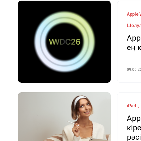
Apple 
Шолу
App
ең 
09.06.2
iPad
App
кір
рәс