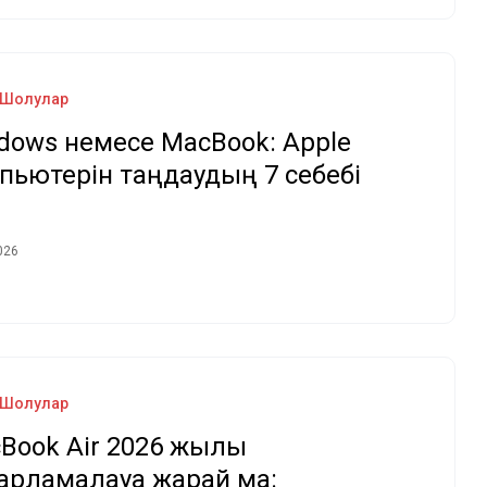
Шолулар
dows немесе MacBook: Apple
пьютерін таңдаудың 7 себебі
026
Шолулар
Book Air 2026 жылы
дарламалауға жарай ма: