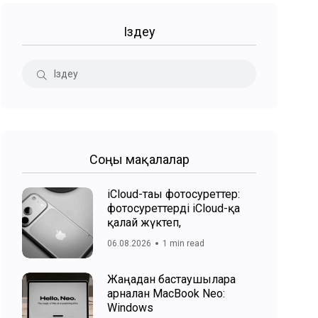
Іздеу
Соңғы мақалалар
iCloud-тағы фотосуреттер:
фотосуреттерді iCloud-қа
қалай жүктеп,
06.08.2026
1 min read
Жаңадан бастаушыларға
арналған MacBook Neo:
Windows