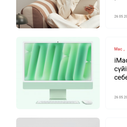
26.05.2
Mac
iMa
сүй
себ
26.05.2