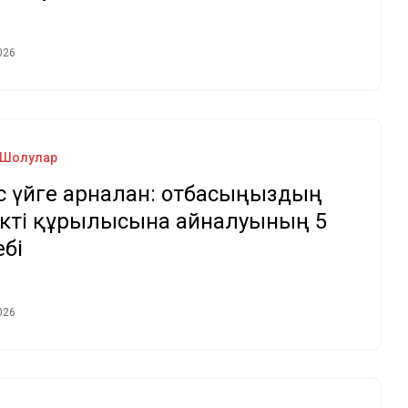
026
Шолулар
c үйге арналған: отбасыңыздың
ікті құрылғысына айналуының 5
ебі
026