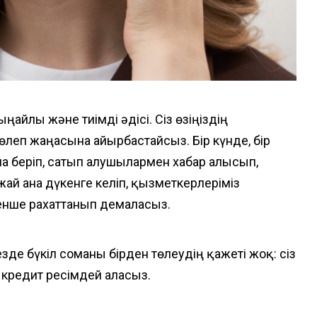
айлы және тиімді әдісі. Сіз өзіңіздің
леп жаңасына айырбастайсыз. Бір күнде, бір
ама беріп, сатып алушылармен хабар алысып,
ай ғана дүкенге келіп, қызметкерлеріміз
ргенше рахаттанып демаласыз.
кезде бүкіл соманы бірден төлеудің қажеті жоқ: сіз
а кредит ресімдей аласыз.