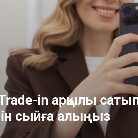
Trade-in арқылы саты
йін сыйға алыңыз