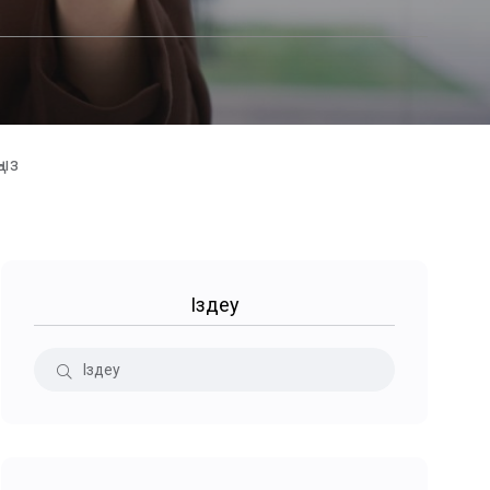
ңыз
Іздеу