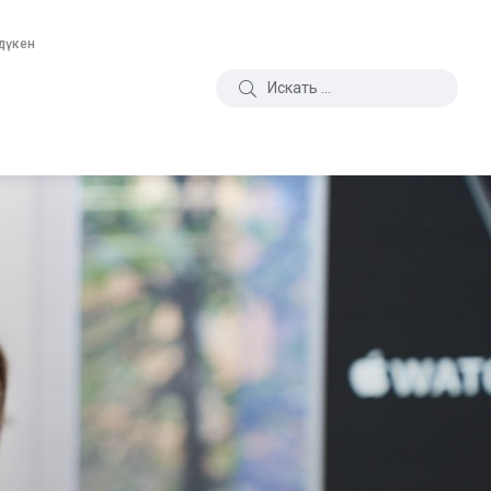
дүкен