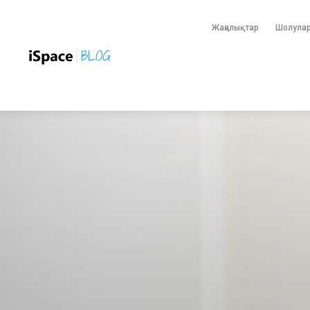
Жаңалықтар
Шолула