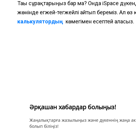
Тағы сұрақтарыңыз бар ма? Онда іSpace дүкенд
жөнінде егжей-тегжейлі айтып береміз. Ал ө
калькулятордың
көмегімен есептей аласыз.
Әрқашан хабардар болыңыз!
Жаңалықтарға жазылыңыз және дүкеннің жаңа ак
болып біліңіз!