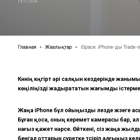
14.11.2024
Главная
Жаңалықтар
iSpace: iPhone-ды Trade-
Күннің күңгірт әрі салқын кездерінде жаным
көңіліңізді жадырататын жағымды істерме
Жаңа
iPhone бұл ойы
ң
ызды лезде жүзеге ас
Бұған қоса, оның керемет камерасы бар, 
нағыз қажет нәрсе. Өйткені, сіз жаңа жы
бенгал оттарын суретке түсіріп алғыңыз кел