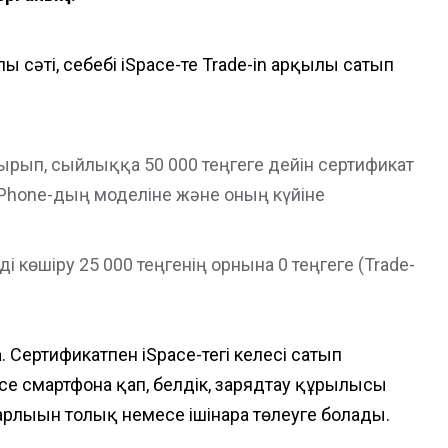
сәті, себебі iSpace-те Trade-in арқылы сатып
ырып, сыйлыққа 50 000 теңгеге дейін сертификат
Phone-дың моделіне және оның күйіне
і көшіру 25 000 теңгенің орнына 0 теңгеге (Trade-
а
. Сертификатпен iSpace-тегі келесі сатып
есе смартфонға қап, белдік, зарядтау құрылғысы
рлығын толық немесе ішінара төлеуге болады.