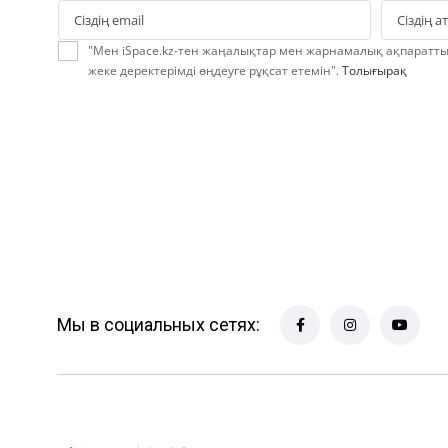
Сіздің email
Сіздің 
Email
Name
"Мен iSpace.kz-тен жаңалықтар мен жарнамалық ақпараттық
жеке деректерімді өңдеуге рұқсат етемін".
Толығырақ
Мы в социальных сетях: