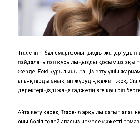
Trade-in – бұл смартфоныңызды жаңартудың ыңғ
пайдаланылған құрылғыңызды қосымша ақы тө
жерде. Ескі құрылғыны өзіңіз сату үшін жарн
алаяқтарды анықтап жүрудің қажеті жоқ. Сіз ж
деректеріңізді жаңа гаджетіңізге көшіріп бе
Айта кету керек, Trade-in арқылы сатып алған 
оны бөліп төлей аласыз немесе қажетті сомағ