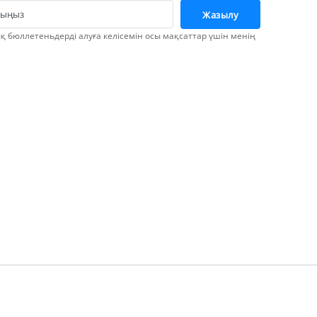
атыңыз
Жазылу
 бюллетеньдерді алуға келісемін осы мақсаттар үшін менің