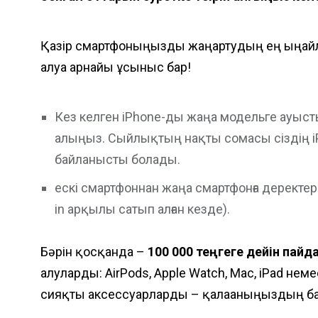
Қазір смартфоныңызды жаңартудың ең ыңғайлы 
алуға арнайы ұсыныс бар!
Кез келген iPhone-ды жаңа модельге ауыст
алыңыз. Сыйлықтың нақты сомасы сіздің i
байланысты болады.
ескі смартфоннан жаңа смартфонға деректерд
in арқылы сатып алған кезде).
Бәрін қосқанда –
100 000 те
ң
ге
ге дейін пайд
алуларды: AirPods, Apple Watch, Mac, iPad нем
сияқты аксессуарларды – қалағаныңыздың ба