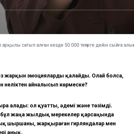
in арқылы сатып алған кезде 50 000 теңгеге дейін сыйға алы
ыз
жарқын эмоцияларды қалайды. Олай болса,
н неліктен айналысып көрмеске?
ыра алады:
ол қуатты, әдемі және төзімді.
ал бұл жаңа жылдық мерекелер қарсаңында
лдық шыршаны,
жарқыраған
гирляндалар
мен
ері анық
.