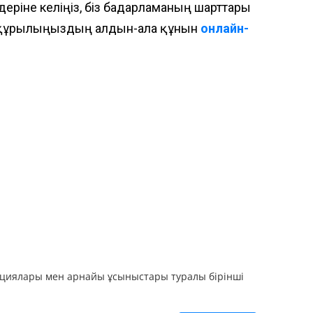
еріне келіңіз, біз бағдарламаның шарттары
з құрылғыңыздың алдын-ала құнын
онлайн-
циялары мен арнайы ұсыныстары туралы бірінші