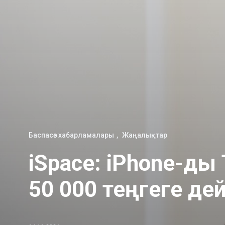
Баспасөз хабарламалары
Жаңалықтар
iSpace: iPhone-ды 
50 000 теңгеге де