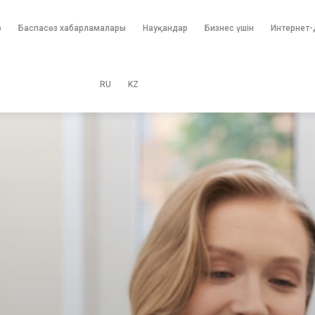
р
Баспасөз хабарламалары
Науқандар
Бизнес үшін
Интернет-
RU
KZ