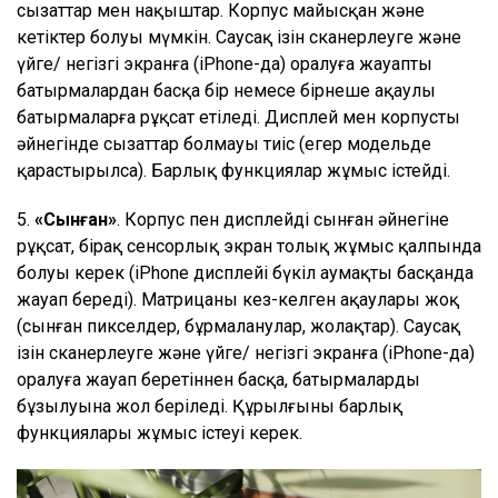
сызаттар мен нақыштар. Корпус майысқан және
кетіктер болуы мүмкін. Саусақ ізін сканерлеуге және
үйге/ негізгі экранға (iPhone-да) оралуға жауапты
батырмалардан басқа бір немесе бірнеше ақаулы
батырмаларға рұқсат етіледі. Дисплей мен корпустың
әйнегінде сызаттар болмауы тиіс (егер модельде
қарастырылса). Барлық функциялар жұмыс істейді.
5.
«Сынған»
. Корпус пен дисплейдің сынған әйнегіне
рұқсат, бірақ сенсорлық экран толық жұмыс қалпында
болуы керек (iPhone дисплейі бүкіл аумақты басқанда
жауап береді). Матрицаның кез-келген ақаулары жоқ
(сынған пикселдер, бұрмаланулар, жолақтар). Саусақ
ізін сканерлеуге және үйге/ негізгі экранға (iPhone-да)
оралуға жауап беретіннен басқа, батырмалардың
бұзылуына жол беріледі. Құрылғының барлық
функциялары жұмыс істеуі керек.