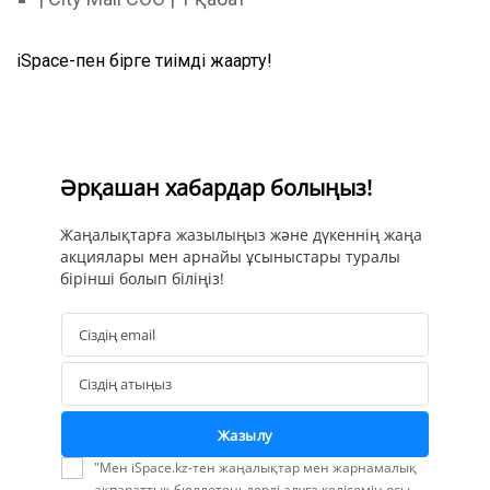
iSpace-пен бірге тиімді жаңарту!
Әрқашан хабардар болыңыз!
Жаңалықтарға жазылыңыз және дүкеннің жаңа
акциялары мен арнайы ұсыныстары туралы
бірінші болып біліңіз!
Сіздің email
Email
Сіздің атыңыз
Name
Жазылу
"Мен iSpace.kz-тен жаңалықтар мен жарнамалық
ақпараттық бюллетеньдерді алуға келісемін осы