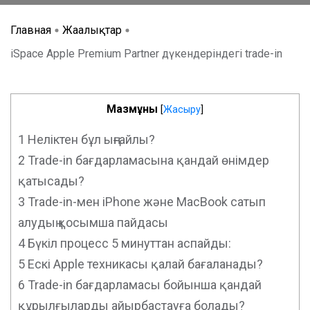
Главная
Жаңалықтар
iSpace Apple Premium Partner дүкендеріндегі trade-in
Мазмұны
[
Жасыру
]
1
Неліктен бұл ыңғайлы?
2
Trade-in бағдарламасына қандай өнімдер
қатысады?
3
Trade-in-мен iPhone және MacBook сатып
алудың қосымша пайдасы
4
Бүкіл процесс 5 минуттан аспайды:
5
Ескі Apple техникасы қалай бағаланады?
6
Trade-in бағдарламасы бойынша қандай
құрылғыларды айырбастауға болады?