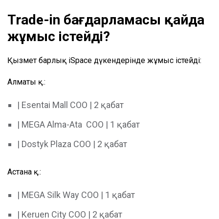
Trade-in бағдарламасы қайда
жұмыс істейді?
Қызмет барлық iSpace дүкендерінде жұмыс істейді:
Алматы қ.:
| Esentai Mall СОО | 2 қабат
| MEGA Alma-Ata СОО | 1 қабат
| Dostyk Plaza СОО | 2 қабат
Астана қ.:
| MEGA Silk Way СОО | 1 қабат
| Keruen City СОО | 2 қабат