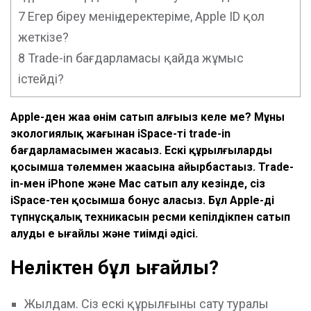
7
Егер біреу менің деректеріме, Apple ID қол
жеткізе?
8
Trade-in бағдарламасы қайда жұмыс
істейді?
Apple-ден жаңа өнім сатып алғыңыз келе ме? Мұны
экологиялық жағынан iSpace-тің trade-in
бағдарламасымен жасаңыз. Ескі құрылғыларды
қосымша төлеммен жаңасына айырбастаңыз. Trade-
in-мен iPhone және Mac сатып алу кезінде, сіз
iSpace-тен қосымша бонус аласыз. Бұл Apple-дің
түпнұсқалық техникасын ресми кепілдікпен сатып
алудың ең ыңғайлы және тиімді әдісі.
Неліктен бұл ыңғайлы
?
Жылдам. Сіз ескі құрылғыны сату туралы