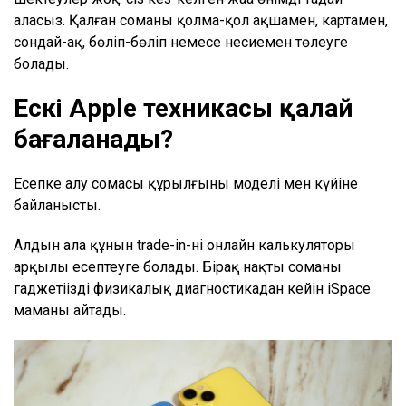
аласыз. Қалған соманы қолма-қол ақшамен, картамен,
сондай-ақ, бөліп-бөліп немесе несиемен төлеуге
болады.
Ескі Apple техникасы қалай
бағаланады
?
Есепке алу сомасы құрылғының моделі мен күйіне
байланысты.
Алдын ала құнын trade-in-нің онлайн калькуляторы
арқылы есептеуге болады. Бірақ нақты соманы
гаджетіңізді физикалық диагностикадан кейін iSpace
маманы айтады.