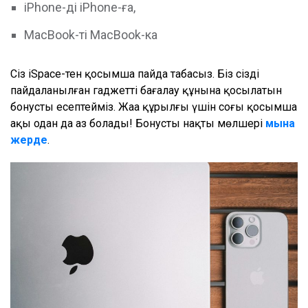
iPhone-ді iPhone-ға,
MacBook-ті MacBook-ка
Сіз iSpace-тен қосымша пайда табасыз. Біз сіздің
пайдаланылған гаджеттің бағалау құнына қосылатын
бонусты есептейміз. Жаңа құрылғы үшін соңғы қосымша
ақы одан да аз болады! Бонустың нақты мөлшері
мына
жерде
.