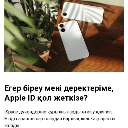
Егер біреу менің деректеріме,
Apple ID қол жеткізе
?
iSpace дүкендеріне құрылғыларды өткізу қауіпсіз.
Біздің сарапшылар олардан барлық жеке ақпаратты
жояды.