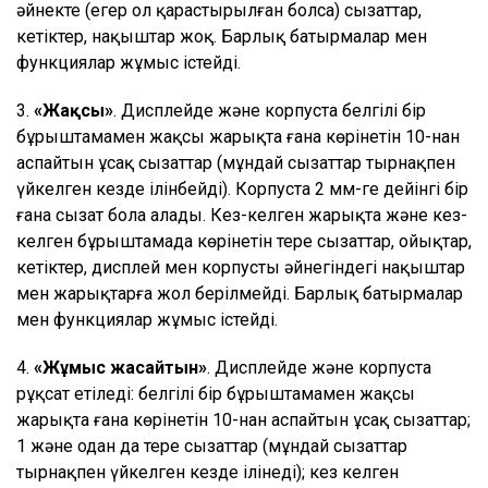
әйнекте (егер ол қарастырылған болса) сызаттар,
кетіктер, нақыштар жоқ. Барлық батырмалар мен
функциялар жұмыс істейді.
3.
«Жақсы»
. Дисплейде және корпуста белгілі бір
бұрыштамамен жақсы жарықта ғана көрінетін 10-нан
аспайтын ұсақ сызаттар (мұндай сызаттар тырнақпен
үйкелген кезде ілінбейді). Корпуста 2 мм-ге дейінгі бір
ғана сызат бола алады. Кез-келген жарықта және кез-
келген бұрыштамада көрінетін терең сызаттар, ойықтар,
кетіктер, дисплей мен корпустың әйнегіндегі нақыштар
мен жарықтарға жол берілмейді. Барлық батырмалар
мен функциялар жұмыс істейді.
4.
«Жұмыс жасайтын»
. Дисплейде және корпуста
рұқсат етіледі: белгілі бір бұрыштамамен жақсы
жарықта ғана көрінетін 10-нан аспайтын ұсақ сызаттар;
1 және одан да терең сызаттар (мұндай сызаттар
тырнақпен үйкелген кезде ілінеді); кез келген