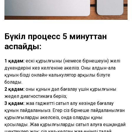
Бүкіл процесс 5 минуттан
аспайды
:
1 қадам:
ескі құрылғыны (немесе бірнешеуін) желі
дүкендерінің кез келгеніне әкеліңіз. Оның алдын-ала
құнын біздің онлайн-калькулятор арқылы білуге
болады.
2 қадам:
оның құнын дәл бағалау үшін құрылғыны
жедел диагностикаға беріңіз;
3 қадам:
жаңа гаджетті сатып алу кезінде бағалау
құнын пайдаланыңыз. Егер сіз бірнеше пайдаланылған
құрылғыларды әкелсеңіз, онда олардың құны
қосылады. Жаңа құрылғыларды сатып алуға ешқандай
шектеулер жоқ: сіз кез-келген жаңа өнімді таңдай