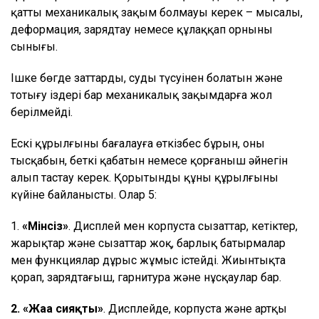
қатты механикалық зақым болмауы керек – мысалы,
деформация, зарядтау немесе құлаққап орнының
сынығы.
Ішке бөгде заттардың, судың түсуінен болатын және
тотығу іздері бар механикалық зақымдарға жол
берілмейді.
Ескі құрылғыны бағалауға өткізбес бұрын, оның
тысқабын, беткі қабатын немесе қорғаныш әйнегін
алып тастау керек. Қорытынды құны құрылғының
күйіне байланысты. Олар 5:
1.
«Мінсіз»
. Дисплей мен корпуста сызаттар, кетіктер,
жарықтар және сызаттар жоқ, барлық батырмалар
мен функциялар дұрыс жұмыс істейді. Жиынтықта
қорап, зарядтағыш, гарнитура және нұсқаулар бар.
2. «Жаңа сияқты»
. Дисплейде, корпуста және артқы