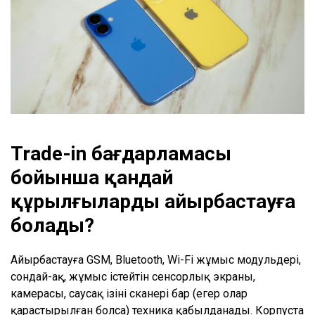
Trade-in бағдарламасы
бойынша қандай
құрылғыларды айырбастауға
болады
?
Айырбастауға GSM, Bluetooth, Wi-Fi жұмыс модульдері,
сондай-ақ, жұмыс істейтін сенсорлық экраны,
камерасы, саусақ ізінің сканері бар (егер олар
қарастырылған болса) техника қабылданады. Корпуста