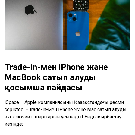
Trade-in-мен iPhone және
MacBook сатып алудың
қосымша пайдасы
iSpace – Apple компаниясының Қазақстандағы ресми
серіктесі – trade-in-мен iPhone және Mac сатып алудың
эксклюзивті шарттарын ұсынады! Енді айырбастау
кезінде: