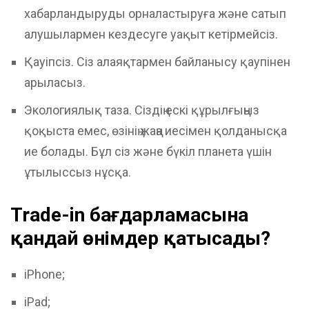
хабарландыруды орналастыруға және сатып
алушылармен кездесуге уақыт кетірмейсіз.
Қауіпсіз. Сіз алаяқтармен байланысу қаупінен
арыласыз.
Экологиялық таза. Сіздің ескі құрылғыңыз
қоқыста емес, өзінің жаңа иесімен қолданысқа
ие болады. Бұл сіз және бүкіл планета үшін
ұтылыссыз нұсқа.
Trade-in бағдарламасына
қандай өнімдер қатысады?
iPhone;
iPad;