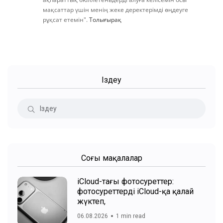
мақсаттар үшін менің жеке деректерімді өңдеуге
рұқсат етемін".
Толығырақ
Іздеу
Соңғы мақалалар
iCloud-тағы фотосуреттер:
фотосуреттерді iCloud-қа қалай
жүктеп,
06.08.2026
1 min read