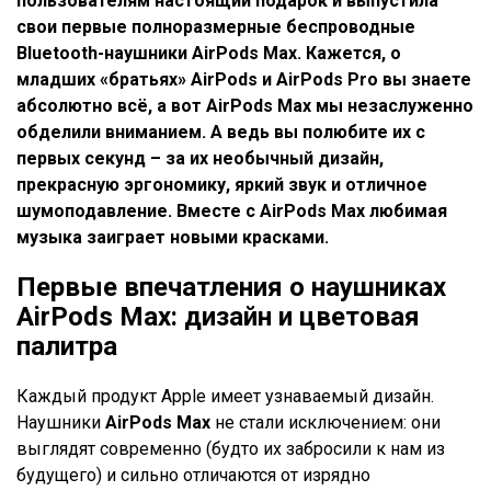
пользователям настоящий подарок и выпустила
свои первые полноразмерные беспроводные
Bluetooth
-наушники
AirPods
Max
. Кажется, о
младших «братьях»
AirPods
и
AirPods
Pro
вы знаете
абсолютно всё, а вот
AirPods
Max
мы незаслуженно
обделили вниманием. А ведь вы полюбите их с
первых секунд – за их необычный дизайн,
прекрасную эргономику, яркий звук и отличное
шумоподавление. Вместе с
AirPods
Max
любимая
музыка заиграет новыми красками.
Первые впечатления о наушниках
AirPods
Max
: дизайн и цветовая
палитра
Каждый продукт Apple имеет узнаваемый дизайн.
Наушники
AirPods
Max
не стали исключением: они
выглядят современно (будто их забросили к нам из
будущего) и сильно отличаются от изрядно