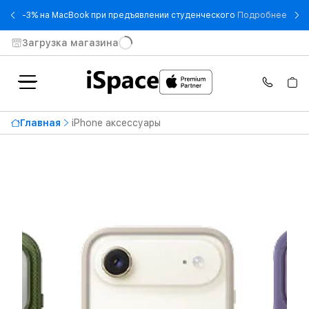
- -3
-3% на MacBook при предъявлении студенческого
Подробнее
Загрузка магазина
Главная
iPhone аксессуары