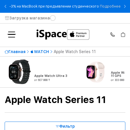
- -3
-3% на MacBook при предъявлении студенческого
Подробнее
Загрузка магазина
Доступность
Главная
WATCH
Apple Watch Series 11
Цена по возрастанию
326 888 ₸
От
До
Apple Watc
Apple Watch Ultra 3
11 GPS
от 607 888 ₸
от 303 888 ₸
Серия
Apple Watch Series 11
Тип продукта
Материал корпуса
Фильтр