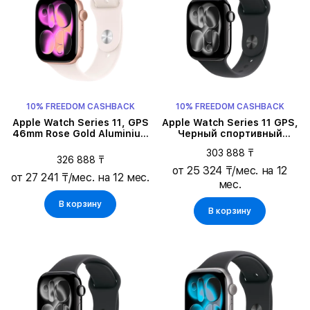
10% FREEDOM CASHBACK
10% FREEDOM CASHBACK
Apple Watch Series 11, GPS
Apple Watch Series 11 GPS,
46mm Rose Gold Aluminium
Черный спортивный
Case with Light Blush Sport
ремешок, S/M, 42мм, Jet
303 888 ₸
Band - M/L
Black Aluminium
326 888 ₸
от 25 324 ₸/мес. на 12
от 27 241 ₸/мес. на 12 мес.
мес.
В корзину
В корзину