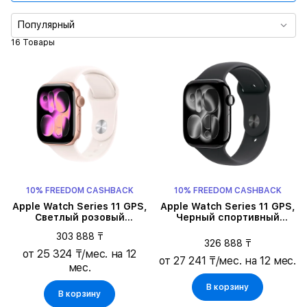
Размер корпуса
Популярный
16 Товары
Размер ремешка
Цвет
Время работы без подзарядки
Цвет ремешка
10% FREEDOM CASHBACK
10% FREEDOM CASHBACK
Тип ремешка
Apple Watch Series 11 GPS,
Apple Watch Series 11 GPS,
Светлый розовый
Черный спортивный
спортивный ремешок,
ремешок, M/L, 46мм, Jet
303 888 ₸
S/M, 42мм, Rose Gold
Black Aluminium
326 888 ₸
Aluminium
от 25 324 ₸/мес. на 12
от 27 241 ₸/мес. на 12 мес.
мес.
В корзину
В корзину