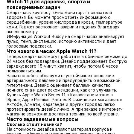
Watch 11 для здоровья, спорта и
повседневных задач
Смарт-часы круглосуточно мониторят показатели
здоровья. Вы можете просмотреть информацию о
сердцебиении, уровне кислорода в крови, температуре
кожи. Гаджет распознает аварии и падения благодаря
акселерометру.
ИИ-функция Workout Buddy на смарт-часах анализирует
пульс, темп, дистанцию, историю активности и дает
голосовые подсказки.
Что нового в часах Apple Watch 11?
Теперь смарт-часы могут работать в обычном режиме до
24 часов без подзарядки. Девайс поддерживает быструю
зарядку: всего 15 минут хватит, чтобы потом 8 часов
пользоваться им.
Часы способны обнаружить устойчивое повышение
артериального давления и предупредить о возможной
гипертензии. Девайс оценивает баллами качество
ночного сна и дает рекомендации, как его улучшить.
Купить Apple Watch Series 11 в Казахстане можно в
iSpace, Apple Premium Partner. В физических магазинах в
Актобе, Алматы, Караганде и других городах легко
протестировать девайс лично. А при заказе в интернет-
магазине возможна доставка техники по всей стране.
Часто задаваемые вопросы
Сколько стоит новинка?
На стоимость девайса влияют материал корпуса и