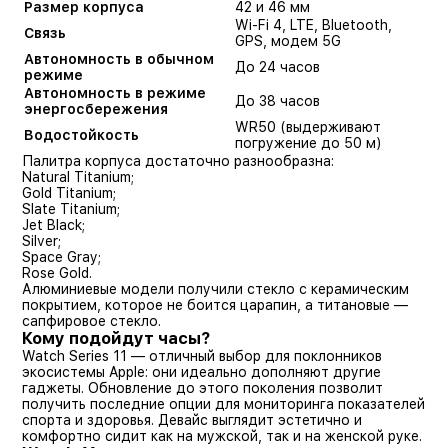
Размер корпуса
42 и 46 мм
Wi-Fi 4, LTE, Bluetooth,
Связь
GPS, модем 5G
Автономность в обычном
До 24 часов
режиме
Автономность в режиме
До 38 часов
энергосбережения
WR50 (выдерживают
Водостойкость
погружение до 50 м)
Палитра корпуса достаточно разнообразна:
Natural Titanium;
Gold Titanium;
Slate Titanium;
Jet Black;
Silver;
Space Gray;
Rose Gold.
Алюминиевые модели получили стекло с керамическим
покрытием, которое не боится царапин, а титановые —
сапфировое стекло.
Кому подойдут часы?
Watch Series 11 — отличный выбор для поклонников
экосистемы Apple: они идеально дополняют другие
гаджеты. Обновление до этого поколения позволит
получить последние опции для мониторинга показателей
спорта и здоровья. Девайс выглядит эстетично и
комфортно сидит как на мужской, так и на женской руке.