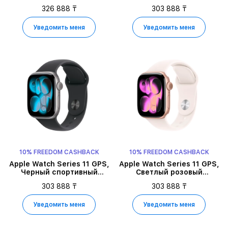
ремешок, S/M, 46мм, Jet
S/M, 42мм, Silver
326 888 ₸
303 888 ₸
Black Aluminium
Aluminium
Уведомить меня
Уведомить меня
10% FREEDOM CASHBACK
10% FREEDOM CASHBACK
Apple Watch Series 11 GPS,
Apple Watch Series 11 GPS,
Черный спортивный
Светлый розовый
ремешок, S/M, 42мм,
спортивный ремешок, M/L,
303 888 ₸
303 888 ₸
Space Grey Aluminium
42мм, Rose Gold Aluminium
Уведомить меня
Уведомить меня