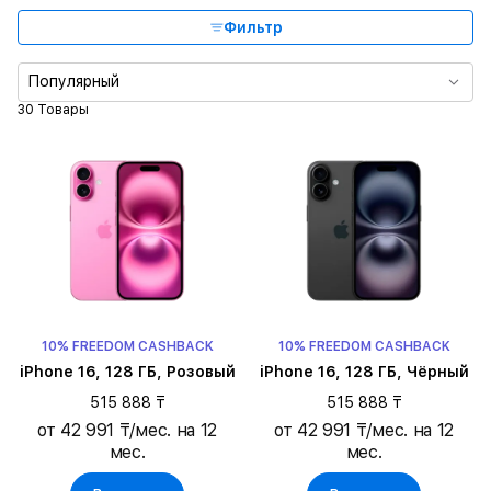
Память
Фильтр
Основная камера
Популярный
30 Товары
Время воспроизведения видео
Тип SIM карты
Цвет
10% FREEDOM CASHBACK
10% FREEDOM CASHBACK
iPhone 16, 128 ГБ, Розовый
iPhone 16, 128 ГБ, Чёрный
515 888 ₸
515 888 ₸
от 42 991 ₸/мес. на 12
от 42 991 ₸/мес. на 12
мес.
мес.