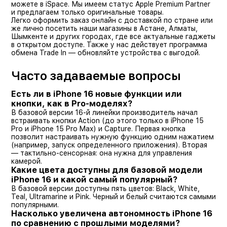
можете в iSpace. Мы имеем статус Apple Premium Partner
и предлагаем только оригинальные товары.
Легко оформить заказ онлайн с доставкой по стране или
же лично посетить наши магазины в Астане, Алматы,
Шымкенте и других городах, где все актуальные гаджеты
в открытом доступе. Также у нас действует программа
обмена Trade In — обновляйте устройства с выгодой.
Часто задаваемые вопросы
Есть ли в iPhone 16 новые функции или
кнопки, как в Pro-моделях?
В базовой версии 16-й линейки производитель начал
встраивать кнопки Action (до этого только в iPhone 15
Pro и iPhone 15 Pro Max) и Capture. Первая кнопка
позволит настраивать нужную функцию одним нажатием
(например, запуск определенного приложения). Вторая
— тактильно-сенсорная: она нужна для управления
камерой.
Какие цвета доступны для базовой модели
iPhone 16 и какой самый популярный?
В базовой версии доступны пять цветов: Black, White,
Teal, Ultramarine и Pink. Черный и белый считаются самыми
популярными.
Насколько увеличена автономность iPhone 16
по сравнению с прошлыми моделями?