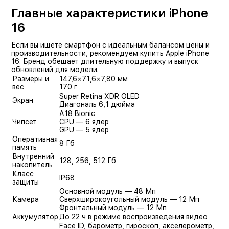
Главные характеристики iPhone
16
Если вы ищете смартфон с идеальным балансом цены и
производительности, рекомендуем купить Apple iPhone
16. Бренд обещает длительную поддержку и выпуск
обновлений для модели.
Размеры и
147,6×71,6×7,80 мм
вес
170 г
Super Retina XDR OLED
Экран
Диагональ 6,1 дюйма
А18 Bionic
Чипсет
CPU — 6 ядер
GPU — 5 ядер
Оперативная
8 Гб
память
Внутренний
128, 256, 512 Гб
накопитель
Класс
IP68
защиты
Основной модуль — 48 Мп
Камера
Сверхширокоугольный модуль — 12 Мп
Фронтальный модуль — 12 Мп
Аккумулятор
До 22 ч в режиме воспроизведения видео
Face ID, барометр, гироскоп, акселерометр,