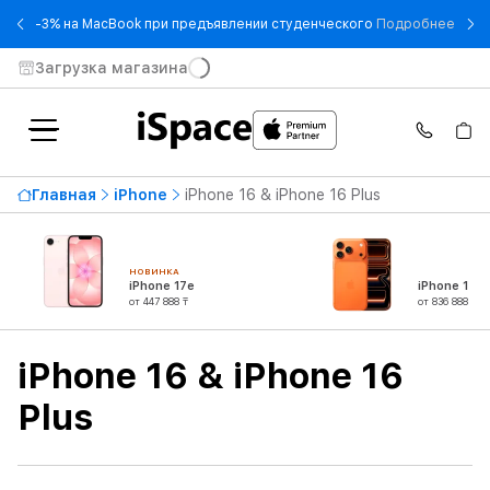
- -3
-3% на MacBook при предъявлении студенческого
Подробнее
Загрузка магазина
Доступность
Главная
iPhone
iPhone 16 & iPhone 16 Plus
Цена по возрастанию
874 990 ₸
От
До
НОВИНКА
iPhone 17e
iPhone 17 P
от 447 888 ₸
от 836 888 ₸
Серия
iPhone 16 & iPhone 16
Тип продукта
Plus
Диагональ экрана