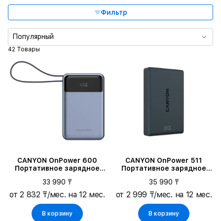
Максимальная выходная мощность
Фильтр
MagSafe
Популярный
42 Товары
Количество коннекторов
CANYON OnPower 600
CANYON OnPower 511
Портативное зарядное
Портативное зарядное
устройство, Тёмно-серый
устройство, Interstellar
33 990 ₸
35 990 ₸
Black
от 2 832 ₸/мес. на 12 мес.
от 2 999 ₸/мес. на 12 мес.
В корзину
В корзину