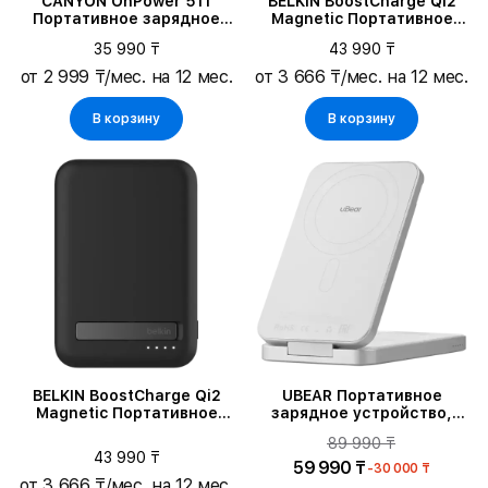
CANYON OnPower 511
BELKIN BoostCharge Qi2
Портативное зарядное
Magnetic Портативное
устройство, Star Grey
зарядное устройство,
35 990 ₸
43 990 ₸
Белый
от 2 999 ₸/мес. на 12 мес.
от 3 666 ₸/мес. на 12 мес.
В корзину
В корзину
BELKIN BoostCharge Qi2
UBEAR Портативное
Magnetic Портативное
зарядное устройство,
зарядное устройство,
Белый
89 990 ₸
Чёрный
43 990 ₸
59 990 ₸
-30 000 ₸
от 3 666 ₸/мес. на 12 мес.