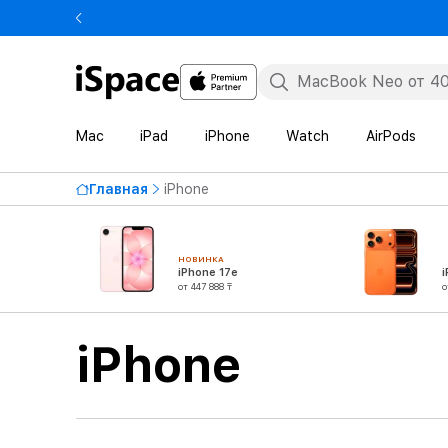
Mac
iPad
iPhone
Watch
AirPods
Главная
iPhone
НОВИНКА
iPhone 17e
i
от 447 888 ₸
о
iPhone