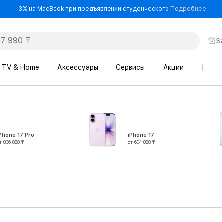
- -3
-3% на MacBook при предъявлении студенческого
Подробнее
З
TV & Home
Аксессуары
Сервисы
Акции
|
Phone 17 Pro
iPhone 17
т 836 888 ₸
от 604 888 ₸