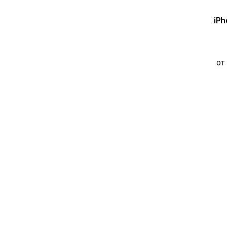
iPh
от