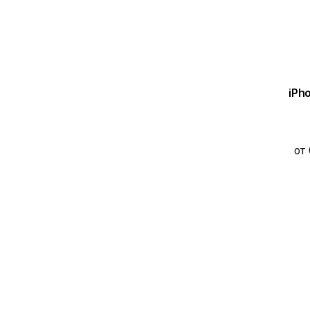
iPho
от 