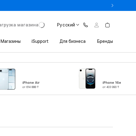
% на MacBook при предъявлении студенческого
агрузка магазина
Русский
Магазины
iSupport
Для бизнеса
Бренды
iPhone Air
iPhone 16e
от 614 888 ₸
от 403 990 ₸