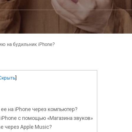
ию на будильник iPhone?
Скрыть
]
e
 ее на iPhone через компьютер?
 iPhone с помощью «Магазина звуков»
ne через Apple Music?