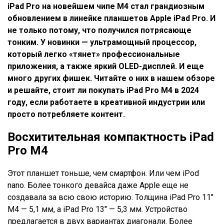
iPad Pro
на новейшем чипе
M4
стал грандиозным
обновлением в линейке планшетов
Apple iPad Pro
. И
не только потому, что получился потрясающе
тонким. У новинки — ультрамощный процессор,
который легко «тянет» профессиональные
приложения, а также яркий OLED-дисплей. И еще
много других фишек. Читайте о них в нашем обзоре
и решайте,
стоит ли покупать iPad Pro M4
в
2024
году
, если работаете в креативной индустрии или
просто потребляете контент.
Восхитительная компактность iPad
Pro M4
Этот планшет тоньше, чем смартфон. Или чем iPod
nano. Более тонкого девайса даже Apple еще не
создавала за всю свою историю. Толщина iPad Pro 11″
M4 — 5,1 мм, а iPad Pro 13″ — 5,3 мм. Устройство
предлагается в двух вариантах диагонали. Более