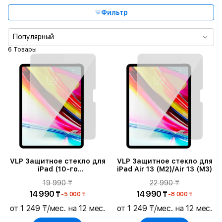
Тип защитного покрытия
Фильтр
Популярный
6 Товары
VLP Защитное стекло для
VLP Защитное стекло для
iPad (10-го
iPad Air 13 (M2)/Air 13 (M3)
поколения)/(A16)Superior
19 990 ₸
22 990 ₸
Glass
14 990 ₸
14 990 ₸
-5 000 ₸
-8 000 ₸
от 1 249 ₸/мес. на 12 мес.
от 1 249 ₸/мес. на 12 мес.