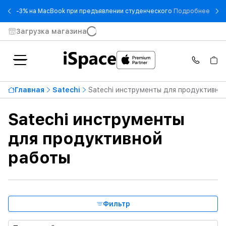
- -3
-3% на MacBook при предъявлении студенческого
Подробнее
Загрузка магазина
Цена по возрастанию
41 990 ₸
Главная
Satechi
Satechi инструменты для продуктивно
От
До
Satechi инструменты
Доступность
для продуктивной
работы
Тип продукта
Материал
Фильтр
Цвет