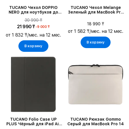
TUCANO Чехол DOPPIO
TUCANO Чехол Melange
NERO для ноутбуков до
Зеленый для MacBook Pro
13"/MacBook Pro 14
14/MacBook Air 13/MacBook
30 990 ₸
Pro 13
18 990 ₸
21 990 ₸
-9 000 ₸
от 1 582 ₸/мес. на 12 мес.
от 1 832 ₸/мес. на 12 мес.
В корзину
В корзину
TUCANO Folio Case UP
TUCANO Рюкзак Gommo
PLUS Чёрный для iPad Air
Серый для MacBook Pro 14
13 (M2)