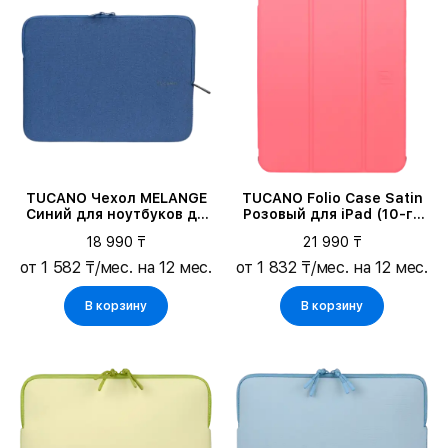
TUCANO Чехол MELANGE
TUCANO Folio Case Satin
Синий для ноутбуков до
Розовый для iPad (10-го
14"/ноутбуков до
поколения)
18 990 ₸
21 990 ₸
13"/MacBook Air
15.3/MacBook Pro 15
от 1 582 ₸/мес. на 12 мес.
от 1 832 ₸/мес. на 12 мес.
В корзину
В корзину