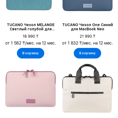
TUCANO Чехол MELANGE
TUCANO Чехол One Синий
Светлый голубой для
для MacBook Neo
ноутбуков до 14"/
18 990 ₸
21 990 ₸
ноутбуков до 13"/MacBook
Air 15.3/MacBook Pro 15
от 1 582 ₸/мес. на 12 мес.
от 1 832 ₸/мес. на 12 мес.
В корзину
В корзину