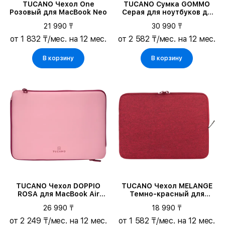
TUCANO Чехол One
TUCANO Сумка GOMMO
Розовый для MacBook Neo
Серая для ноутбуков до
14"/MacBook Pro 14
21 990 ₸
30 990 ₸
от 1 832 ₸/мес. на 12 мес.
от 2 582 ₸/мес. на 12 мес.
В корзину
В корзину
TUCANO Чехол DOPPIO
TUCANO Чехол MELANGE
ROSA для MacBook Air
Темно-красный для
13/MacBook Pro 13/Ноутбук
ноутбуков до 14"/
26 990 ₸
18 990 ₸
до 12"
ноутбуков до 13"/MacBook
Air 15.3/MacBook Pro 15
от 2 249 ₸/мес. на 12 мес.
от 1 582 ₸/мес. на 12 мес.