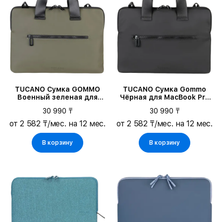
Макс. диапазон действия сигнала вне помещения
Основной цвет
TUCANO Сумка GOMMO
TUCANO Сумка Gommo
Военный зеленая для
Чёрная для MacBook Pro
ноутбуков до 14"/MacBook
14/MacBook Air 13/MacBook
30 990 ₸
30 990 ₸
Pro 14
Pro 13
от 2 582 ₸/мес. на 12 мес.
от 2 582 ₸/мес. на 12 мес.
В корзину
В корзину