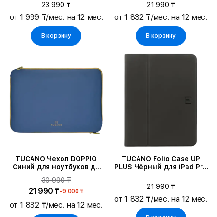
23 990 ₸
21 990 ₸
от 1 999 ₸/мес. на 12 мес.
от 1 832 ₸/мес. на 12 мес.
В корзину
В корзину
TUCANO Чехол DOPPIO
TUCANO Folio Case UP
Синий для ноутбуков до
PLUS Чёрный для iPad Pro
13"/MacBook Pro 14
11-inch (4th поколение)/Air
30 990 ₸
11 (M2)/Air (4-го
21 990 ₸
поколения)/Air (5-го
21 990 ₸
-9 000 ₸
поколения)/Pro 11 дюймов
от 1 832 ₸/мес. на 12 мес.
от 1 832 ₸/мес. на 12 мес.
(2-го поколения)/(3-го
поколения)