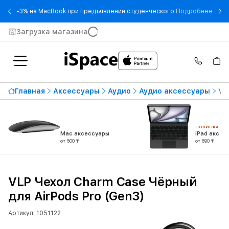
- -3
-3% на MacBook при предъявлении студенческого
Подробнее
Загрузка магазина
Главная
Аксессуары
Аудио
Аудио аксессуары
VL
НОВИНКА
Mac аксессуары
iPad аксес
от 500 ₸
от 690 ₸
VLP Чехол Charm Case Чёрный
для AirPods Pro (Gen3)
Артикул: 1051122