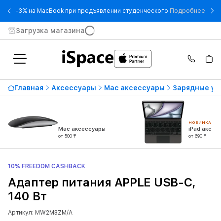
- -3
-3% на MacBook при предъявлении студенческого
Подробнее
Загрузка магазина
Главная
Аксессуары
Mac аксессуары
Зарядные ус
НОВИНКА
Mac аксессуары
iPad аксес
от 500 ₸
от 690 ₸
10% FREEDOM CASHBACK
Адаптер питания APPLE USB-C,
140 Вт
Артикул: MW2M3ZM/A