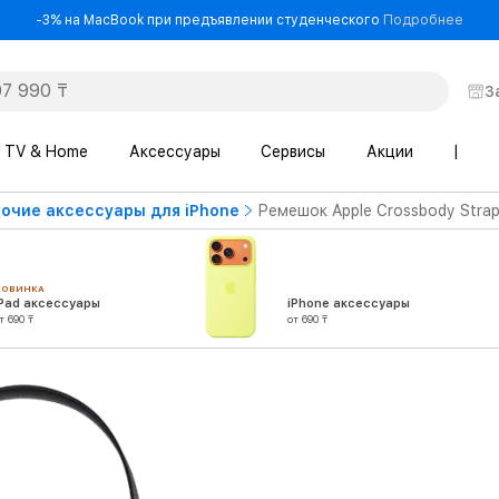
- -3
-3% на MacBook при предъявлении студенческого
Подробнее
З
TV & Home
Аксессуары
Сервисы
Акции
|
очие аксессуары для iPhone
Ремешок Apple Crossbody Stra
НОВИНКА
iPad аксессуары
iPhone аксессуары
т 690 ₸
от 690 ₸