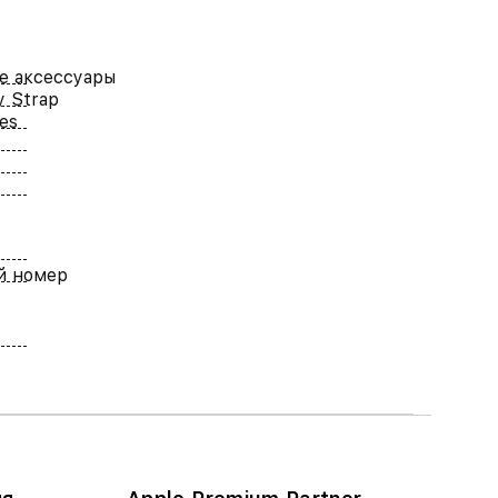
е аксессуары
y Strap
es
й номер