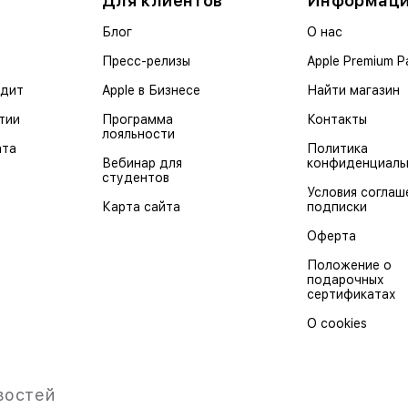
Для клиентов
Информац
Блог
О нас
Пресс-релизы
Apple Premium P
едит
Apple в Бизнесе
Найти магазин
тии
Программа
Контакты
лояльности
ата
Политика
Вебинар для
конфиденциаль
студентов
Условия соглаш
Карта сайта
подписки
Оферта
Положение о
подарочных
сертификатах
О cookies
востей