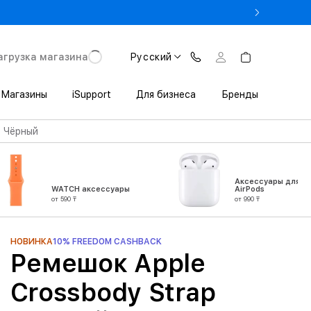
% на MacBook при предъявлении студенческого
агрузка магазина
Русский
Магазины
iSupport
Для бизнеса
Бренды
p Чёрный
Аксессуары для
WATCH аксессуары
AirPods
от 590 ₸
от 990 ₸
НОВИНКА
10% FREEDOM CASHBACK
Ремешок Apple
Crossbody Strap