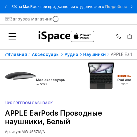
- -3
-3% на MacBook при предъявлении студенческого
Подробнее
Загрузка магазина
Главная
Аксессуары
Аудио
Наушники
APPLE EarPo
НОВИНКА
Mac аксессуары
iPad аксес
от 500 ₸
от 690 ₸
10% FREEDOM CASHBACK
APPLE EarPods Проводные
наушники, Белый
Артикул: MWU53ZM/A