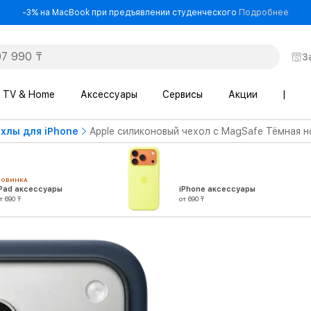
- -3
-3% на MacBook при предъявлении студенческого
Подробнее
З
TV & Home
Аксессуары
Сервисы
Акции
|
хлы для iPhone
Apple силиконовый чехол с MagSafe Тёмная но
НОВИНКА
iPad аксессуары
iPhone аксессуары
т 690 ₸
от 690 ₸