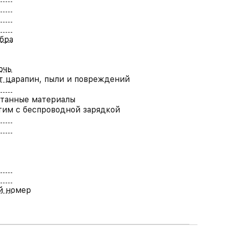
бра
очь
т царапин, пыли и повреждений
танные материалы
им с беспроводной зарядкой
й номер