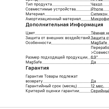
Тип продукта
Чехол
Совместимые устройства
iPhone
Материал
Силикон
Амортизационный материал
Микрофи
Дополнительная Информация
Цвет
Тёмная н
Защита от внешних воздействий
Защита о
Особенности
MagSafe
Перерабо
>Совмест
Размер подходящей продукции
6.9"
MagSafe
Да
Гарантия
Гарантия Товары подлежат
возврату
Да
Гарантийный срок (месяц)
12 мес.
Критерий оценки гарантии
Серийны