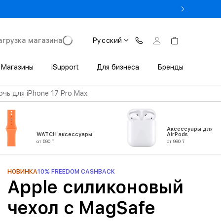
% на MacBook при предъявлении студенческого
агрузка магазина
Русский
Магазины
iSupport
Для бизнеса
Бренды
чь для iPhone 17 Pro Max
Аксессуары для
WATCH аксессуары
AirPods
от 590 ₸
от 990 ₸
НОВИНКА
10% FREEDOM CASHBACK
Apple силиконовый
чехол с MagSafe