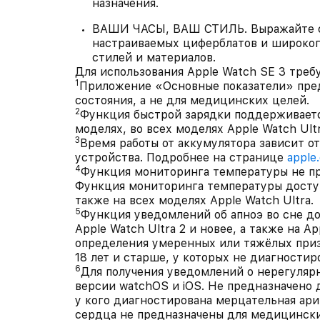
назначения.
ВАШИ ЧАСЫ, ВАШ СТИЛЬ. Выражайте се
настраиваемых циферблатов и широког
стилей и материалов.
Для использования Apple Watch SE 3 требуе
1
Приложение «Основные показатели» пред
состояния, а не для медицинских целей.
2
Функция быстрой зарядки поддерживается
моделях, во всех моделях Apple Watch Ultr
3
Время работы от аккумулятора зависит о
устройства. Подробнее на странице
apple
4
Функция мониторинга температуры не пр
Функция мониторинга температуры доступн
также на всех моделях Apple Watch Ultra.
5
Функция уведомлений об апноэ во сне дос
Apple Watch Ultra 2 и новее, а также на A
определения умеренных или тяжёлых приз
18 лет и старше, у которых не диагностир
6
Для получения уведомлений о нерегуляр
версии watchOS и iOS. Не предназначено д
у кого диагностирована мерцательная ар
сердца не предназначены для медицински