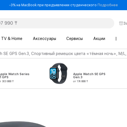
- -3
-3% на MacBook при предъявлении студенческого
Подробнее
З
TV & Home
Аксессуары
Сервисы
Акции
|
h SE GPS Gen.3, Спортивный ремешок цвета «тёмная ночь», M/L,
Apple Watch Series
Apple Watch SE GPS
1 GPS
Gen.3
т 303 888 ₸
от 174 888 ₸