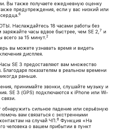
ии. Вы также получаете ежедневную оценку
 также предупреждения, если у вас низкий или
6
 сердца.
. Наслаждайтесь 18 часами работы без
7
 заряжайте часы вдвое быстрее, чем SE 2,
и
2
 всего за 15 минут.
 вы можете узнавать время и видеть
включения дисплея.
сы SE 3 предоставляют вам множество
. Благодаря показателям в реальном времени
никогда раньше.
ния, принимайте звонки, слушайте музыку и
ия. SE 3 (GPS) подключаются к iPhone или Wi-
 связи.
обнаружить сильное падение или серьёзную
помочь вам связаться с экстренными
8
онтактам на случай ЧП.
Функция «На
го человека о вашем прибытии в пункт