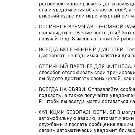
ретроспективные расчёты даты овуляц
5
сна и уведомления об апноэ во сне
, а
высокий пульс или нерегулярный ритм
ОТЛИЧНОЕ ВРЕМЯ АВТОНОМНОЙ РАБОТЫ
3
подзарядки в течение всего дня.
Затем
получайте до 8 часов автономной работы
ВСЕГДА ВКЛЮЧЁННЫЙ ДИСПЛЕЙ. Теперь
циферблат, не поднимая запястья для 
ОТЛИЧНЫЙ ПАРТНЁР ДЛЯ ФИТНЕСА. Ча
способов отслеживать свои тренировки
вы будете достигать своих целей, как 
ВСЕГДА НА СВЯЗИ. Отправляйте сообще
подкасты, а также получайте уведомлен
Fi, чтобы вы всегда могли оставаться на
ФУНКЦИИ БЕЗОПАСНОСТИ. SE 3 могут 
автомобильную аварию, автоматически 
службами и послать сообщение вашим к
связи» автоматически уведомит близко