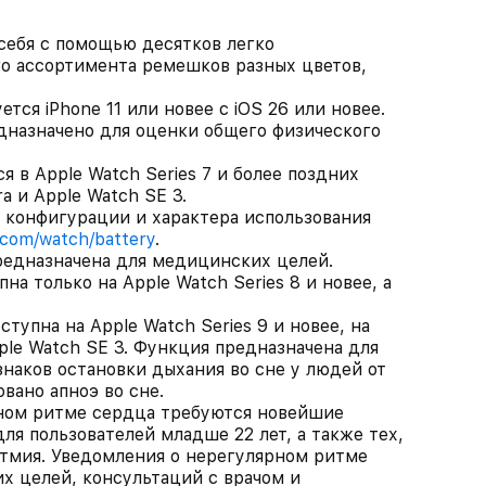
бя с помощью десятков легко
о ассортимента ремешков разных цветов,
тся iPhone 11 или новее с iOS 26 или новее.
назначено для оценки общего физического
 в Apple Watch Series 7 и более поздних
a и Apple Watch SE 3.
т конфигурации и характера использования
.com/watch/battery
.
едназначена для медицинских целей.
а только на Apple Watch Series 8 и новее, а
тупна на Apple Watch Series 9 и новее, на
pple Watch SE 3. Функция предназначена для
наков остановки дыхания во сне у людей от
овано апноэ во сне.
ном ритме сердца требуются новейшие
ля пользователей младше 22 лет, а также тех,
итмия. Уведомления о нерегулярном ритме
х целей, консультаций с врачом и