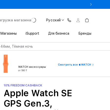
% на MacBook при предъявлении студенческого
агрузка магазина
Русский
Магазины
iSupport
Для бизнеса
Бренды
 44мм, Тёмная ночь
Смотреть все WATCH
WATCH аксессуары
от 590 ₸
10% FREEDOM CASHBACK
Apple Watch SE
GPS Gen.3,