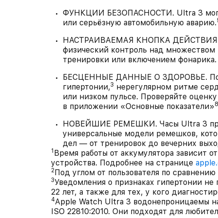
ФУНКЦИИ БЕЗОПАСНОСТИ. Ultra 3 могу
или серьёзную автомобильную аварию.
НАСТРАИВАЕМАЯ КНОПКА ДЕЙСТВИЯ. Од
физический контроль над множеством 
тренировки или включением фонарика.
БЕСЦЕННЫЕ ДАННЫЕ О ЗДОРОВЬЕ. Полу
3
гипертонии,
нерегулярном ритме серд
или низком пульсе. Проверяйте оценку
в приложении «Основные показатели»
НОВЕЙШИЕ РЕМЕШКИ. Часы Ultra 3 пре
универсальные модели ремешков, кото
дел — от тренировок до вечерних выхо
1
Время работы от аккумулятора зависит о
устройства. Подробнее на странице
apple
2
Под углом от пользователя по сравнению с
3
Уведомления о признаках гипертонии не
22 лет, а также для тех, у кого диагности
4
Apple Watch Ultra 3 водонепроницаемы н
ISO 22810:2010. Они подходят для любит