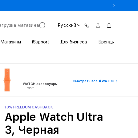
% на MacBook при предъявлении студенческого
агрузка магазина
Русский
Магазины
iSupport
Для бизнеса
Бренды
Смотреть все WATCH
WATCH аксессуары
от 590 ₸
10% FREEDOM CASHBACK
Apple Watch Ultra
3, Черная