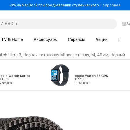
- -3
-3% на MacBook при предъявлении студенческого
Подробнее
З
TV & Home
Аксессуары
Сервисы
Акции
|
tch Ultra 3, Черная титановая Milanese петля, M, 49мм, Чёрный
Apple Watch Series
Apple Watch SE GPS
1 GPS
Gen.3
т 303 888 ₸
от 174 888 ₸