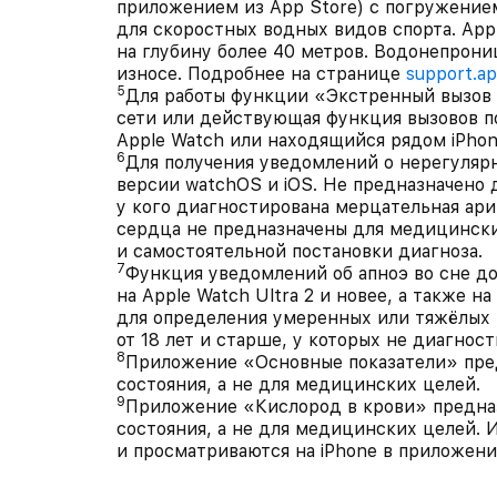
приложением из App Store) с погружением
для скоростных водных видов спорта. App
на глубину более 40 метров. Водонепрон
износе. Подробнее на странице
support.a
5
Для работы функции «Экстренный вызов
сети или действующая функция вызовов по
Apple Watch или находящийся рядом iPhon
6
Для получения уведомлений о нерегуляр
версии watchOS и iOS. Не предназначено д
у кого диагностирована мерцательная ар
сердца не предназначены для медицински
и самостоятельной постановки диагноза.
7
Функция уведомлений об апноэ во сне дос
на Apple Watch Ultra 2 и новее, а также н
для определения умеренных или тяжёлых 
от 18 лет и старше, у которых не диагност
8
Приложение «Основные показатели» пред
состояния, а не для медицинских целей.
9
Приложение «Кислород в крови» предназ
состояния, а не для медицинских целей.
и просматриваются на iPhone в приложен