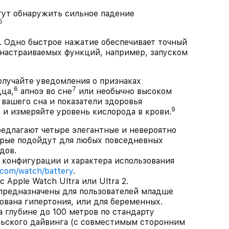
т обнаружить сильное падение
5
но быстрое нажатие обеспечивает точный
настраиваемых функций, например, запуском
чайте уведомления о признаках
6
7
ца,
апноэ во сне
или необычно высоком
 вашего сна и показатели здоровья
8
9
и измеряйте уровень кислорода в крови.
длагают четыре элегантные и невероятно
рые подойдут для любых повседневных
дов.
т конфигурации и характера использования
.com/watch/battery
.
 Apple Watch Ultra или Ultra 2.
 предназначены для пользователей младше
рована гипертония, или для беременных.
а глубине до 100 метров по стандарту
ельского дайвинга (с совместимым сторонним