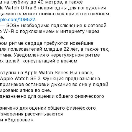
 на глубину до 40 метров, а также
le Watch Ultra 3 непригодны для погружения
ицаемость может снижаться при естественном
pple.com/109522
.
 — SOS» необходимо подключение к сотовой
 Wi‑Fi с подключением к интернету через
e.
ном ритме сердца требуются новейшие
ля пользователей младше 22 лет, а также тех,
итмия. Уведомления о нерегулярном ритме
х целей, консультаций с врачом
тупна на Apple Watch Series 9 и новее,
а Apple Watch SE 3. Функция предназначена
признаков остановки дыхания во сне у людей
ировано апноэ во сне.
назначено для оценки общего физического
начено для оценки общего физического
 Измерения рассчитываются
ии «Здоровье».