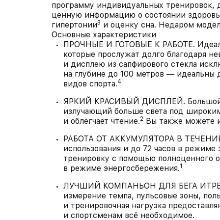
программу индивидуальных тренировок, д
ценную информацию о состоянии здоровья
3
гипертонии
и оценку сна. Недаром модель
Основные характеристики
ПРОЧНЫЕ И ГОТОВЫЕ К РАБОТЕ. Идеаль
которые прослужат долго благодаря не
и дисплею из сапфирового стекла иск
на глубине до 100 метров — идеальны 
4
видов спорта.
ЯРКИЙ КРАСИВЫЙ ДИСПЛЕЙ. Большой 
излучающий больше света под широкими
2
и облегчает чтение.
Вы также можете и
РАБОТА ОТ АККУМУЛЯТОРА В ТЕЧЕНИЕ
использования и до 72 часов в режиме
тренировку с помощью полноценного от
1
в режиме энергосбережения.
ЛУЧШИЙ КОМПАНЬОН ДЛЯ БЕГА ИТРЕН
измерение темпа, пульсовые зоны, пол
и тренировочная нагрузка предоставля
и спортсменам всё необходимое.