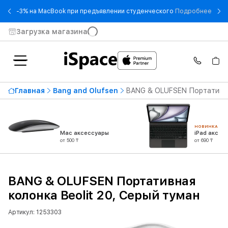
- -3
-3% на MacBook при предъявлении студенческого
Подробнее
Загрузка магазина
Главная
Bang and Olufsen
BANG & OLUFSEN Портативная
НОВИНКА
Mac аксессуары
iPad аксес
от 500 ₸
от 690 ₸
BANG & OLUFSEN Портативная
колонка Beolit 20, Серый туман
Артикул: 1253303