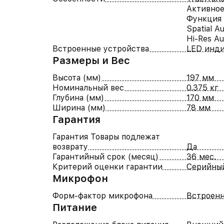
Активно
Функция 
Spatial Au
Hi-Res Au
Встроенные устройства
LED инд
Размеры и Вес
Высота (мм)
197 мм
Номинальный вес
0.375 кг
Глубина (мм)
170 мм
Ширина (мм)
78 мм
Гарантия
Гарантия Товары подлежат
возврату
Да
Гарантийный срок (месяц)
36 мес.
Критерий оценки гарантии
Серийны
Микрофон
Форм-фактор микрофона
Встроен
Питание