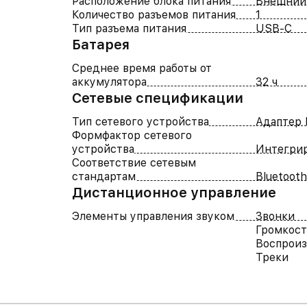
Расположение блока питания
Внешний
Количество разъемов питания
1
Тип разъема питания
USB-C
Батарея
Среднее время работы от
аккумулятора
32 ч
Cетевые спецификации
Тип сетевого устройства
Адаптер 
Формфактор сетевого
устройства
Интегри
Соответствие сетевым
стандартам
Bluetooth
Дистанционное управление
Элементы управления звуком
Звонки
Громкост
Воспроиз
Треки