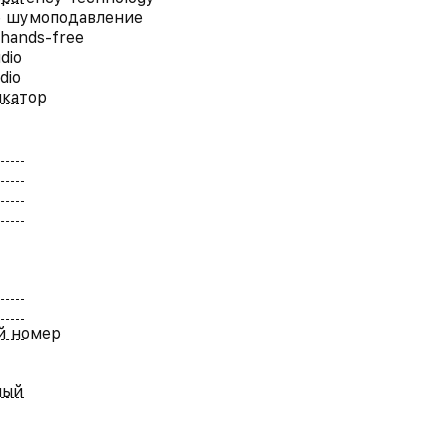
е шумоподавление
hands-free
dio
dio
икатор
й номер
ный