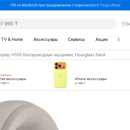
- -3
-3% на MacBook при предъявлении студенческого
Подробнее
З
TV & Home
Аксессуары
Сервисы
Акции
|
play H100 Беспроводные наушники, Hourglass Sand
НОВИНКА
iPad аксессуары
iPhone аксессуары
т 690 ₸
от 690 ₸