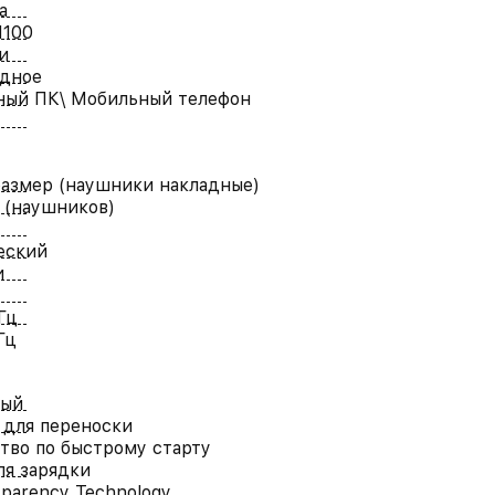
а
H100
и
одное
ный ПК\ Мобильный телефон
азмер (наушники накладные)
 (наушников)
еский
и
Гц
Гц
вый
для переноски
тво по быстрому старту
ля зарядки
sparency Technology