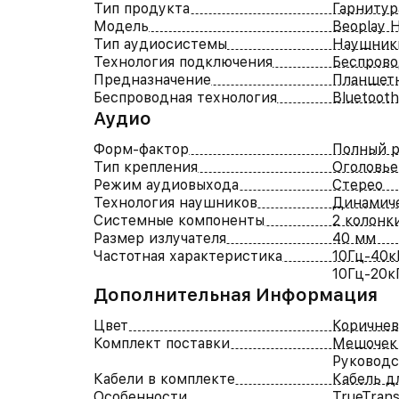
Тип продукта
Гарнитур
Модель
Beoplay 
Тип аудиосистемы
Наушник
Технология подключения
Беспров
Предназначение
Планшет
Беспроводная технология
Bluetooth
Аудио
Форм-фактор
Полный р
Тип крепления
Оголовье
Режим аудиовыхода
Стерео
Технология наушников
Динамич
Системные компоненты
2 колонк
Размер излучателя
40 мм
Частотная характеристика
10Гц-40к
10Гц-20к
Дополнительная Информация
Цвет
Коричне
Комплект поставки
Мешочек 
Руководс
Кабели в комплекте
Кабель д
Особенности
TrueTran