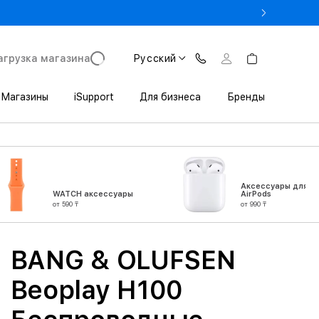
% на MacBook при предъявлении студенческого
агрузка магазина
Русский
Магазины
iSupport
Для бизнеса
Бренды
Аксессуары для
WATCH аксессуары
AirPods
от 590 ₸
от 990 ₸
BANG & OLUFSEN
Beoplay H100