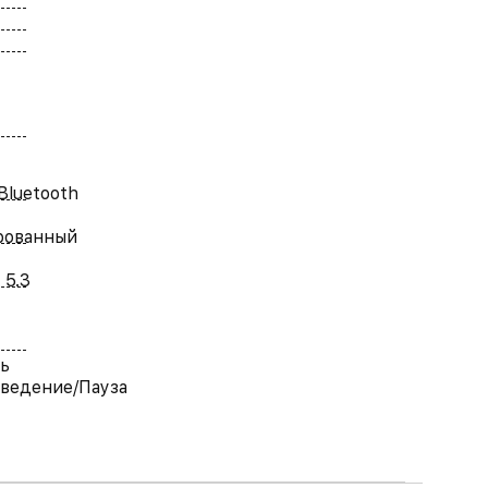
Bluetooth
рованный
 5.3
ь
ведение/Пауза