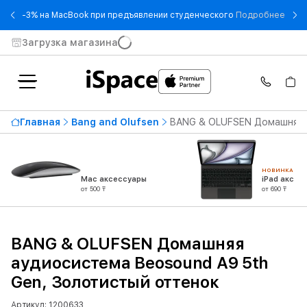
- -3
-3% на MacBook при предъявлении студенческого
Подробнее
Загрузка магазина
Главная
Bang and Olufsen
BANG & OLUFSEN Домашняя а
НОВИНКА
Mac аксессуары
iPad аксес
от 500 ₸
от 690 ₸
BANG & OLUFSEN Домашняя
аудиосистема Beosound A9 5th
Gen, Золотистый оттенок
Артикул: 1200633