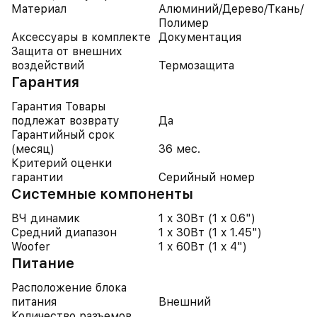
Материал
Алюминий/Дерево/Ткань/
Полимер
Аксессуары в комплекте
Документация
Защита от внешних
воздействий
Термозащита
Гарантия
Гарантия Товары
подлежат возврату
Да
Гарантийный срок
(месяц)
36 мес.
Критерий оценки
гарантии
Серийный номер
Системные компоненты
ВЧ динамик
1 x 30Вт (1 x 0.6")
Средний диапазон
1 x 30Вт (1 x 1.45")
Woofer
1 x 60Вт (1 x 4")
Питание
Расположение блока
питания
Внешний
Количество разъемов