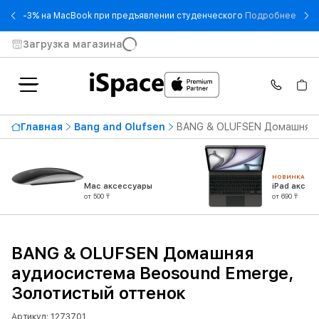
- -3
-3% на MacBook при предъявлении студенческого
Подробнее
Загрузка магазина
Главная
Bang and Olufsen
BANG & OLUFSEN Домашняя а
НОВИНКА
Mac аксессуары
iPad аксес
от 500 ₸
от 690 ₸
BANG & OLUFSEN Домашняя
аудиосистема Beosound Emerge,
Золотистый оттенок
Артикул: 1273701