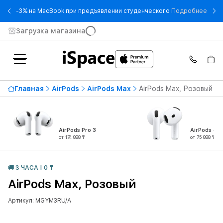
- -3
-3% на MacBook при предъявлении студенческого
Подробнее
Загрузка магазина
Главная
AirPods
AirPods Max
AirPods Max, Розовый
AirPods Pro 3
AirPods 4
от 174 888 ₸
от 75 888 ₸
🚚 3 ЧАСА | 0 ₸
AirPods Max, Розовый
Артикул: MGYM3RU/A