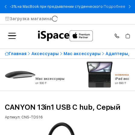
- -3
-3% на MacBook при предъявлении студенческого
Подробнее
Загрузка магазина
Главная
Аксессуары
Mac аксессуары
Адаптеры, п
НОВИНКА
Mac аксессуары
iPad аксес
от 500 ₸
от 690 ₸
CANYON 13in1 USB C hub, Серый
Артикул: CNS-TDS16