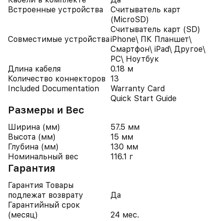
Встроенные устройства
Считыватель карт
(MicroSD)
Считыватель карт (SD)
Совместимые устройства
iPhone\ ПК Планшет\
Смартфон\ iPad\ Другое\
PC\ Ноутбук
Длина кабеля
0.18 м
Количество коннекторов
13
Included Documentation
Warranty Card
Quick Start Guide
Размеры и Вес
Ширина (мм)
57.5 мм
Высота (мм)
15 мм
Глубина (мм)
130 мм
Номинальный вес
116.1 г
Гарантия
Гарантия Товары
подлежат возврату
Да
Гарантийный срок
(месяц)
24 мес.