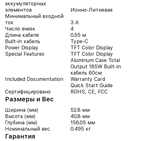
аккумуляторных
элементов
Ионно-Литиевая
Минимальный входной
ток
3 А
Число ячеек
4
Длина кабеля
0.55 м
Built-in кабель
Type-C
Power Display
TFT Color Display
Special Features
TFT Color Display
Aluminum Case Total
Output 165W Built-in
кабель 60см
Included Documentation
Warranty Card
Quick Start Guide
Сертифицировано
ROHS, CE, FCC
Размеры и Вес
Ширина (мм)
52.8 мм
Высота (мм)
40.8 мм
Глубина (мм)
156.05 мм
Номинальный вес
0.495 кг
Гарантия