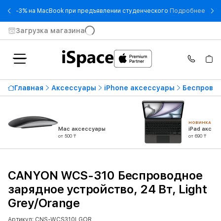
- -3
-3% на MacBook при предъявлении студенческого
Подробнее
Загрузка магазина
Главная
Аксессуары
iPhone аксессуары
Беспровод
НОВИНКА
Mac аксессуары
iPad аксес
от 500 ₸
от 690 ₸
CANYON WCS-310 Беспроводное
зарядное устройство, 24 Вт, Light
Grey/Orange
Артикул: CNS-WCS310LGOR