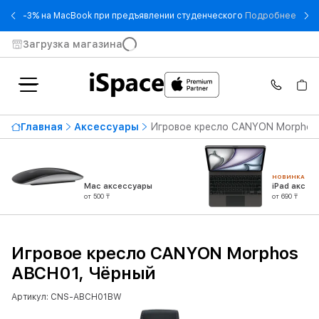
- -3
-3% на MacBook при предъявлении студенческого
Подробнее
Загрузка магазина
Главная
Аксессуары
Игровое кресло CANYON Morphos
НОВИНКА
Mac аксессуары
iPad аксес
от 500 ₸
от 690 ₸
Игровое кресло CANYON Morphos
ABCH01, Чёрный
Артикул: CNS-ABCH01BW