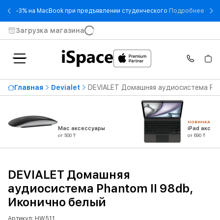
- -3
-3% на MacBook при предъявлении студенческого
Подробнее
Загрузка магазина
Главная
Devialet
DEVIALET Домашняя аудиосистема Pha
НОВИНКА
Mac аксессуары
iPad аксес
от 500 ₸
от 690 ₸
DEVIALET Домашняя
аудиосистема Phantom II 98db,
Иконично белый
Артикул: HW511