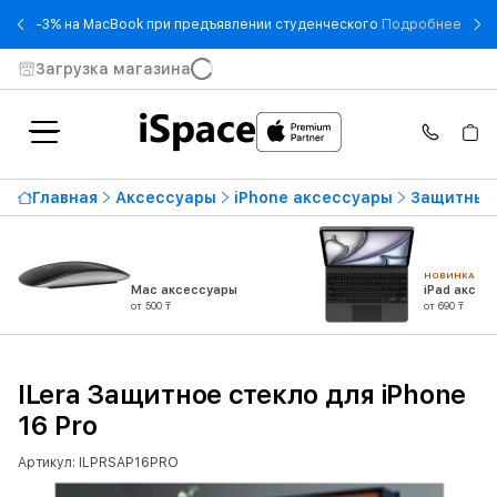
- -3
-3% на MacBook при предъявлении студенческого
Подробнее
Загрузка магазина
Главная
Аксессуары
iPhone аксессуары
Защитные 
НОВИНКА
Mac аксессуары
iPad аксес
от 500 ₸
от 690 ₸
ILera Защитное стекло для iPhone
16 Pro
Артикул: ILPRSAP16PRO