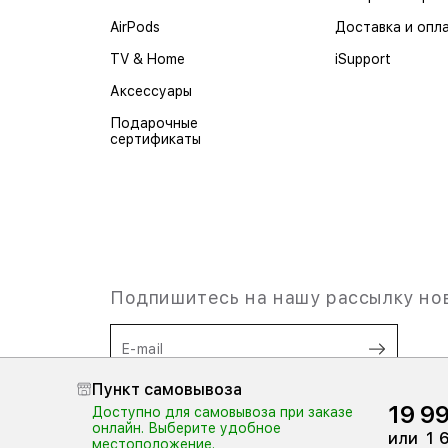
AirPods
Доставка и опл
TV & Home
iSupport
Аксессуары
Подарочные
сертификаты
Подпишитесь на нашу рассылку но
E-mail
Пункт самовывоза
19 9
Я согласен на
обработку
Доступно для самовывоза при заказе
персональных данных,
а также
онлайн. Выберите удобное
или
1 
ознакомлен
с Условиями оферты
местоположение.