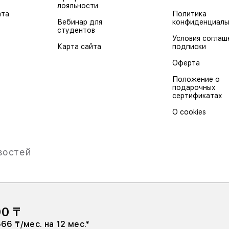
лояльности
ата
Политика
Вебинар для
конфиденциаль
студентов
Условия соглаш
Карта сайта
подписки
Оферта
Положение о
подарочных
сертификатах
О cookies
востей
90 ₸
Товарищество с ограниченной ответственность
666 ₸/мес. на 12 мес.*