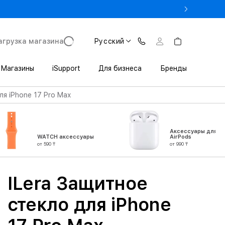
% на MacBook при предъявлении студенческого
агрузка магазина
Русский
Магазины
iSupport
Для бизнеса
Бренды
ля iPhone 17 Pro Max
Аксессуары для
WATCH аксессуары
AirPods
от 590 ₸
от 990 ₸
ILera Защитное
стекло для iPhone