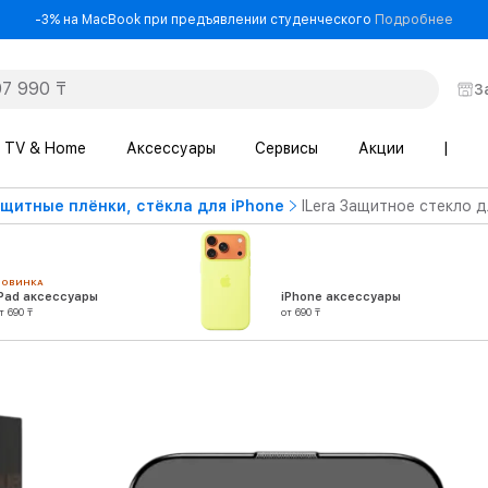
- -3
-3% на MacBook при предъявлении студенческого
Подробнее
З
TV & Home
Аксессуары
Сервисы
Акции
|
щитные плёнки, стёкла для iPhone
ILera Защитное стекло д
НОВИНКА
iPad аксессуары
iPhone аксессуары
т 690 ₸
от 690 ₸