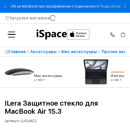
- -3
-3% на MacBook при предъявлении студенческого
Подробнее
Загрузка магазина
Главная
Аксессуары
Mac аксессуары
Прочие аксе
НОВИНКА
Mac аксессуары
iPad аксес
от 500 ₸
от 690 ₸
ILera Защитное стекло для
MacBook Air 15.3
Артикул: ILIGLMC2