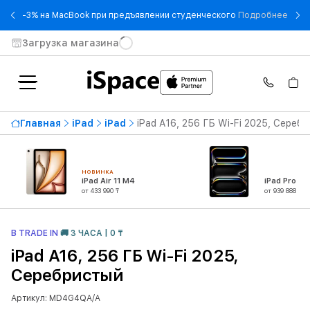
- -3
-3% на MacBook при предъявлении студенческого
Подробнее
Загрузка магазина
Главная
iPad
iPad
iPad A16, 256 ГБ Wi-Fi 2025, Сереб
НОВИНКА
iPad Air 11 M4
iPad Pro 13
от 433 990 ₸
от 939 888 ₸
В TRADE IN
🚚 3 ЧАСА | 0 ₸
iPad A16, 256 ГБ Wi-Fi 2025,
Серебристый
Артикул: MD4G4QA/A