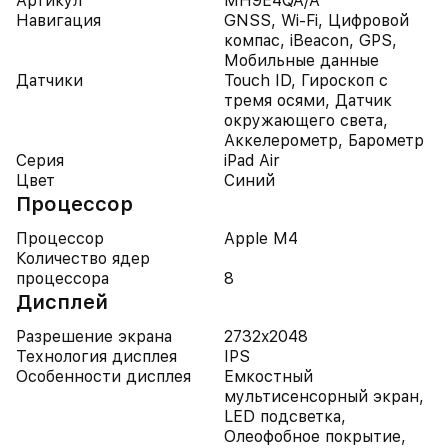
Артикул
MH9E4QA/A
Навигация
GNSS, Wi-Fi, Цифровой
компас, iBeacon, GPS,
Мобильные данные
Датчики
Touch ID, Гироскоп с
тремя осями, Датчик
окружающего света,
Аккелерометр, Барометр
Серия
iPad Air
Цвет
Синий
Процессор
Процессор
Apple M4
Количество ядер
процессора
8
Дисплей
Разрешение экрана
2732x2048
Технология дисплея
IPS
Особенности дисплея
Емкостный
мультисенсорный экран,
LED подсветка,
Олеофобное покрытие,