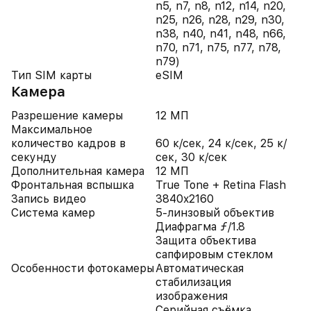
n5, n7, n8, n12, n14, n20,
n25, n26, n28, n29, n30,
n38, n40, n41, n48, n66,
n70, n71, n75, n77, n78,
n79)
Тип SIM карты
eSIM
Камера
Разрешение камеры
12 МП
Максимальное
количество кадров в
60 к/сек, 24 к/сек, 25 к/
секунду
сек, 30 к/сек
Дополнительная камера
12 МП
Фронтальная вспышка
True Tone + Retina Flash
Запись видео
3840x2160
Система камер
5-линзовый объектив
Диафрагма ƒ/1.8
Защита объектива
сапфировым стеклом
Особенности фотокамеры
Автоматическая
стабилизация
изображения
Серийная съëмка