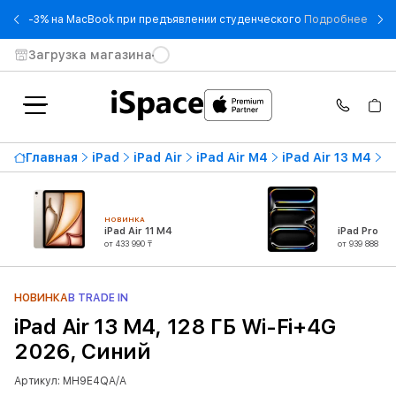
- -3
-3% на MacBook при предъявлении студенческого
Подробнее
Загрузка магазина
Главная
iPad
iPad Air
iPad Air M4
iPad Air 13 M4
i
НОВИНКА
iPad Air 11 M4
iPad Pro 13
от 433 990 ₸
от 939 888 ₸
НОВИНКА
В TRADE IN
iPad Air 13 M4, 128 ГБ Wi-Fi+4G
2026, Синий
Артикул: MH9E4QA/A