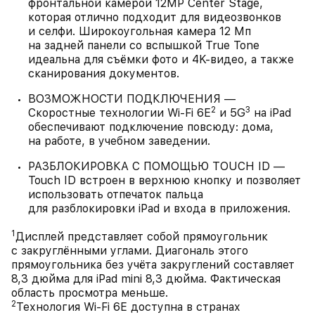
фронтальной камерой 12MP Center Stage,
которая отлично подходит для видеозвонков
и селфи. Широкоугольная камера 12 Мп
на задней панели со вспышкой True Tone
идеальна для съёмки фото и 4K‑видео, а также
сканирования документов.
ВОЗМОЖНОСТИ ПОДКЛЮЧЕНИЯ —
2
3
Скоростные технологии Wi-Fi 6E
и 5G
на iPad
обеспечивают подключение повсюду: дома,
на работе, в учебном заведении.
РАЗБЛОКИРОВКА С ПОМОЩЬЮ TOUCH ID —
Touch ID встроен в верхнюю кнопку и позволяет
использовать отпечаток пальца
для разблокировки iPad и входа в приложения.
1
Дисплей представляет собой прямоугольник
с закруглёнными углами. Диагональ этого
прямоугольника без учёта закруглений составляет
8,3 дюйма для iPad mini 8,3 дюйма. Фактическая
область просмотра меньше.
2
Технология Wi‑Fi 6E доступна в странах