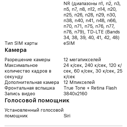
NR (диапазоны n1, n2, n3,
n5, n7, n8, n12, n14, n20,
n25, n26, n28, n29, n30,
n38, n40, n41, n48, n66,
n70, n71, n75, n76, n77,
n78, n79), TD-LTE (Bands
34, 38, 39, 40, 41, 42, 48)
Тип SIM карты
eSIM
Камера
Разрешение камеры
12 мегапикселей
Максимальное
24 к/сек, 240 к/сек, 120 к/
количество кадров в
сек, 60 к/сек, 30 к/сек, 25
секунду
к/сек
Дополнительная камера
12 Мпикселей
Фронтальная вспышка
True Tone + Retina Flash
Запись видео
3840x2160
Голосовой помощник
Установленный голосовой
помощник
Siri