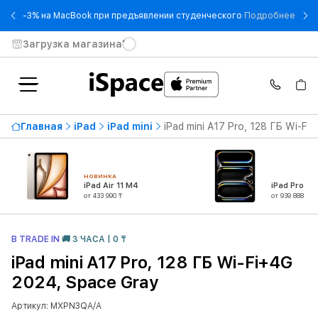
- -3
-3% на MacBook при предъявлении студенческого
Подробнее
Загрузка магазина
Главная
iPad
iPad mini
iPad mini A17 Pro, 128 ГБ Wi-Fi
НОВИНКА
iPad Air 11 M4
iPad Pro 13
от 433 990 ₸
от 939 888 ₸
В TRADE IN
🚚 3 ЧАСА | 0 ₸
iPad mini A17 Pro, 128 ГБ Wi-Fi+4G
2024, Space Gray
Артикул: MXPN3QA/A