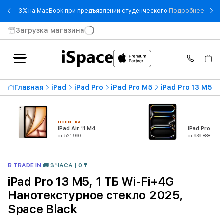
- -3
-3% на MacBook при предъявлении студенческого
Подробнее
Загрузка магазина
Главная
iPad
iPad Pro
iPad Pro M5
iPad Pro 13 M5
НОВИНКА
iPad Air 11 M4
iPad Pro 13
от 521 990 ₸
от 939 888 ₸
В TRADE IN
🚚 3 ЧАСА | 0 ₸
iPad Pro 13 M5, 1 ТБ Wi-Fi+4G
Нанотекстурное стекло 2025,
Space Black