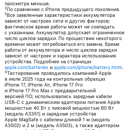
просмотра меньше.
2
По сравнению с iPhone предыдущего поколения.
3
Все заявленные характеристики аккумулятора
зависят от настроек сети и других факторов;
фактическое время работы может не совпадать
с указанным. Аккумулятор допускает ограниченное
число циклов зарядки. По прошествии некоторого
времени может потребоваться его замена. Время
работы от аккумулятора и число циклов зарядки
зависят от настроек и характера использования
устройства. Подробнее на страницах
apple.com/batteries
и
apple.com/iphone/battery.html
.
4
Тестирование проводилось компанией Apple
в июле 2025 года на контрольных образцах
iPhone 17, iPhone Air, iPhone 17 Pro
и iPhone 17 Pro Max с предварительной
версией ПО; использовались зарядные кабели
USB‑C с динамическим адаптером питания Apple
мощностью 40 Вт с пиковой мощностью 60 Вт
(модель A3351) и зарядные устройства
Apple MagSafe с кабелем длиной 1 м (модель
A3502) и 2 м (модель A3503), а также адаптером