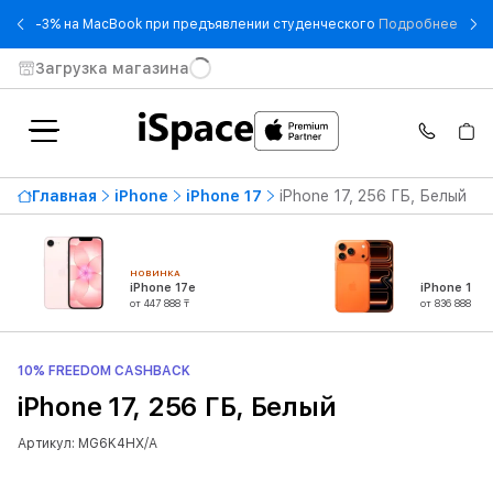
- -3
-3% на MacBook при предъявлении студенческого
Подробнее
Загрузка магазина
Главная
iPhone
iPhone 17
iPhone 17, 256 ГБ, Белый
НОВИНКА
iPhone 17e
iPhone 17 P
от 447 888 ₸
от 836 888 ₸
10% FREEDOM CASHBACK
iPhone 17, 256 ГБ, Белый
Артикул: MG6K4HX/A