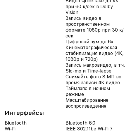
Видео QuickTake до 4K
при 60 к/сек в Dolby
Vision
Запись видео в
пространственном
формате 1080p при 30 к/
сек
Цифровой зум до 6x
Кинематографическая
стабилизация видео (4K,
1080p и 720p)
Запись макровидео, в т.ч.
Slo-mo и Time-lapse
Снимайте фото 8 МП во
время записи 4K видео
Таймлапс в ночном
режиме
Масштабирование
воспроизведения
Интерфейсы
Bluetooth
Bluetooth 6.0
Wi-Fi
IEEE 802.11be Wi-Fi 7