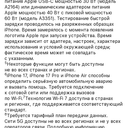
питания Apple USB-C мощностью 30 Вт (модель
A2164) или динамическим адаптером питания
Apple мощностью 40 Вт с пиковой мощностью
60 Вт (модель A3351). Тестирование быстрой
зарядки проводилось на разряженных образцах
iPhone. Время замерялось с момента появления
логотипа Apple при запуске устройства. Время
зарядки зависит от адаптера, настроек, характера
использования и условий окружающей среды;
фактическое время может не совпадать
с указанным.
5
Некоторые функции могут быть доступны
не во всех странах и регионах.
6
iPhone 17, iPhone 17 Pro и iPhone Air способны
определить серьёзную автомобильную аварию
и вызвать помощь. Требуется подключение
к сотовой сети или поддержка вызовов
7
по Wi‑Fi.
Технология Wi‑Fi 7 доступна в странах
и регионах, где поддерживается соответствующий
стандарт.
8
Требуется тарифный план передачи данных.
Сети 5G доступны не во всех регионах и не у всех
операторов связи. Подробную информацию