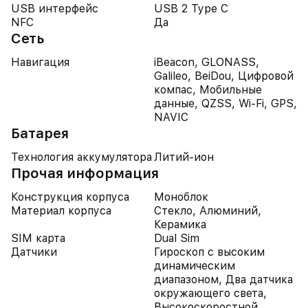
USB интерфейс
USB 2 Type C
NFC
Да
Сеть
Навигация
iBeacon, GLONASS,
Galileo, BeiDou, Цифровой
компас, Мобильные
данные, QZSS, Wi-Fi, GPS,
NAVIC
Батарея
Технология аккумулятора
Литий-ион
Прочая информация
Конструкция корпуса
Моноблок
Материал корпуса
Стекло, Алюминий,
Керамика
SIM карта
Dual Sim
Датчики
Гироскоп с высоким
динамическим
диапазоном, Два датчика
окружающего света,
Высокоскоростной