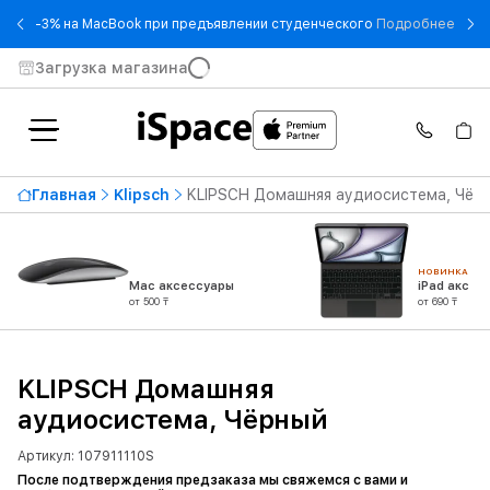
- -3
-3% на MacBook при предъявлении студенческого
Подробнее
Загрузка магазина
Главная
Klipsch
KLIPSCH Домашняя аудиосистема, Чёр
НОВИНКА
Mac аксессуары
iPad аксес
от 500 ₸
от 690 ₸
KLIPSCH Домашняя
аудиосистема, Чёрный
Артикул: 107911110S
После подтверждения предзаказа мы свяжемся с вами и