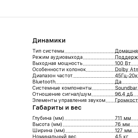
Динамики
Тип системы
Домашня
Режим аудиовыхода
Поддержк
Выходная мощность
100 Вт
Особенности колонок
Dolby Atm
Диапазон частот
45Гц-20к
Bluetooth
Да
Системные компоненты
Soundbar
Отношение сигнал/шум
96.4 дБ
Элементы управления звуком
Громкост
Габариты и вес
Глубина (мм)
711 мм
Высота (мм)
76 мм
Ширина (мм)
127 мм
Номинальный вес
4.5 кг