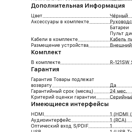
Дополнительная Информация
Цвет
Чёрный
Аксессуары в комплекте
Руководс
Батареи
Пульт ди
Кабели в комплекте
Кабель п
Размещение устройства
Внешний
Комплект
В комплекте
R-121SW S
Гарантия
Гарантия Товары подлежат
возврату
Да
Гарантийный срок (месяц)
24 мес.
Критерий оценки гарантии
Серийны
Имеющиеся интерфейсы
HDMI
1 (HDMI (
Аудиоинтерфейс
1 (RCA)
Оптический вход S/PDIF
1
USB
1 (USB Ти