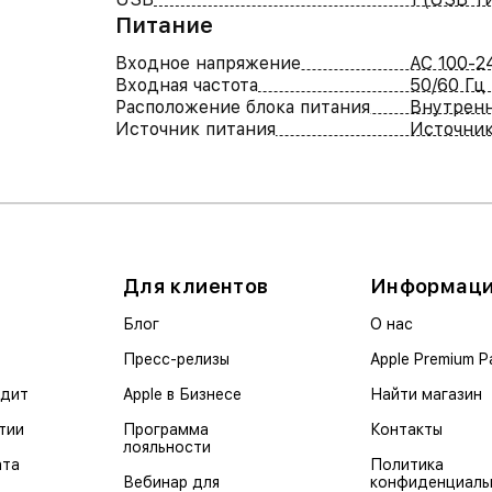
Питание
Входное напряжение
AC 100-2
Входная частота
50/60 Гц
Расположение блока питания
Внутрен
Источник питания
Источник
Для клиентов
Информац
Блог
О нас
Пресс-релизы
Apple Premium P
едит
Apple в Бизнесе
Найти магазин
тии
Программа
Контакты
лояльности
ата
Политика
Вебинар для
конфиденциаль