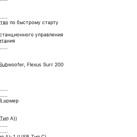
тво по быстрому старту
станционного управления
итания
ubwoofer, Flexus Surr 200
й номер
Тип A))
п A); 1 (USB Тип C)