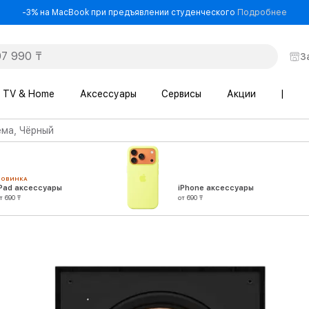
- -3
-3% на MacBook при предъявлении студенческого
Подробнее
З
TV & Home
Аксессуары
Сервисы
Акции
|
ма, Чёрный
НОВИНКА
iPad аксессуары
iPhone аксессуары
т 690 ₸
от 690 ₸