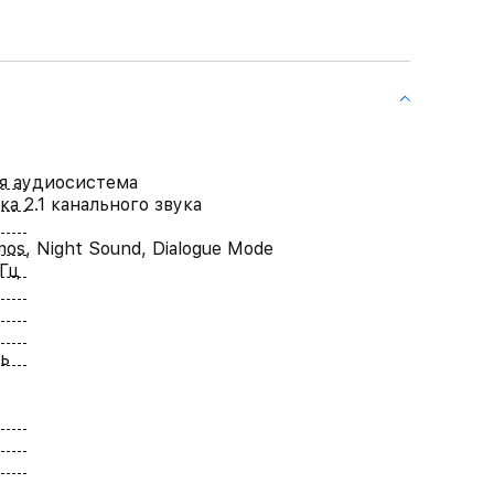
я аудиосистема
а 2.1 канального звука
os, Night Sound, Dialogue Mode
Гц
ь