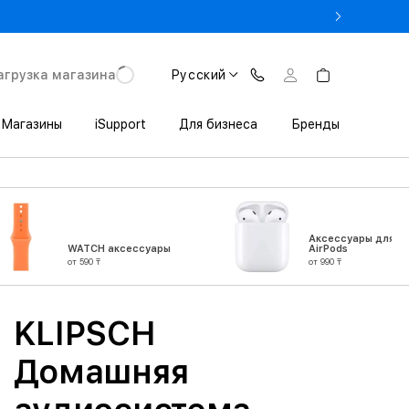
% на MacBook при предъявлении студенческого
агрузка магазина
Русский
Магазины
iSupport
Для бизнеса
Бренды
Аксессуары для
WATCH аксессуары
AirPods
от 590 ₸
от 990 ₸
KLIPSCH
Домашняя