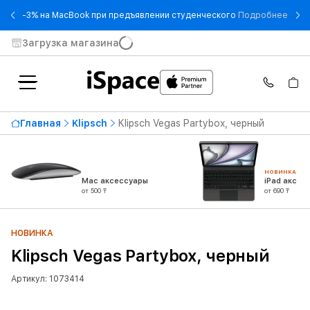
- -3
-3% на MacBook при предъявлении студенческого
Подробнее
Загрузка магазина
Главная
Klipsch
Klipsch Vegas Partybox, черный
НОВИНКА
Mac аксессуары
iPad аксес
от 500 ₸
от 690 ₸
НОВИНКА
Klipsch Vegas Partybox, черный
Артикул: 1073414