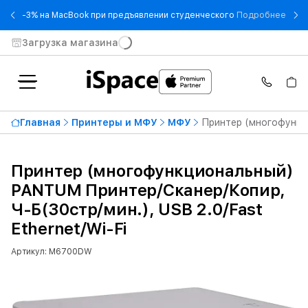
- -3
-3% на MacBook при предъявлении студенческого
Подробнее
Загрузка магазина
Главная
Принтеры и МФУ
МФУ
Принтер (многофункци
Принтер (многофункциональный)
PANTUM Принтер/Сканер/Копир,
Ч-Б(30стр/мин.), USB 2.0/Fast
Ethernet/Wi-Fi
Артикул: M6700DW