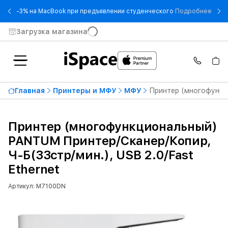
- -3
-3% на MacBook при предъявлении студенческого
Подробнее
Загрузка магазина
Главная
Принтеры и МФУ
МФУ
Принтер (многофункци
Принтер (многофункциональный)
PANTUM Принтер/Сканер/Копир,
Ч-Б(33стр/мин.), USB 2.0/Fast
Ethernet
Артикул: M7100DN