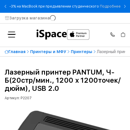
- -3
-3% на MacBook при предъявлении студенческого
Подробнее
Загрузка магазина
Главная
Принтеры и МФУ
Принтеры
Лазерный принте
Лазерный принтер PANTUM, Ч-
Б(20стр/мин., 1200 x 1200точек/
дюйм), USB 2.0
Артикул: P2207