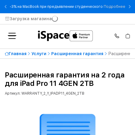
- -3
-3% на MacBook при предъявлении студенческого
Подробнее
Загрузка магазина
Главная
Услуги
Расширенная гарантия
Расширенная 
Расширенная гарантия на 2 года
для iPad Pro 11 4GEN 2TB
Артикул: WARRANTY_2_Y_IPADP11_4GEN_2TB