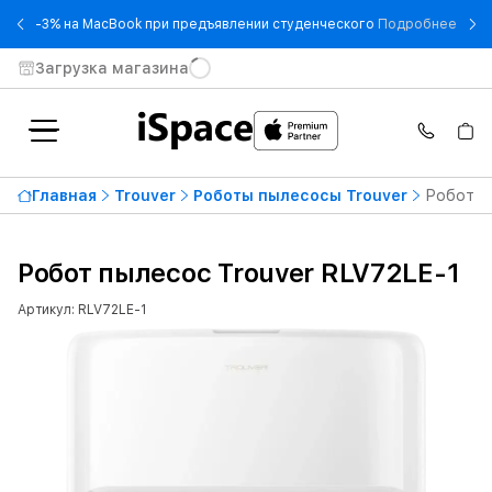
- -3
-3% на MacBook при предъявлении студенческого
Подробнее
Загрузка магазина
Главная
Trouver
Роботы пылесосы Trouver
Робот пы
Робот пылесос Trouver RLV72LE-1
Артикул: RLV72LE-1