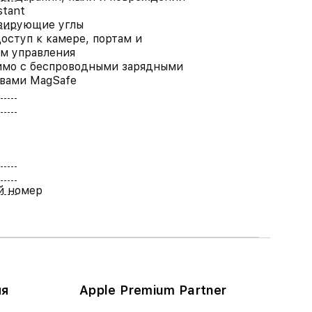
stant
зирующие углы
оступ к камере, портам и
м управления
имо с беспроводными зарядными
вами MagSafe
й номер
ия
Apple Premium Partner