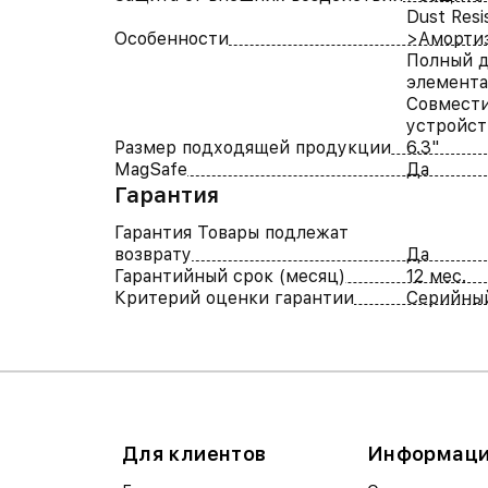
Dust Resi
Особенности
>Аморти
Полный д
элемента
Совмест
устройст
Размер подходящей продукции
6.3"
MagSafe
Да
Гарантия
Гарантия Товары подлежат
возврату
Да
Гарантийный срок (месяц)
12 мес.
Критерий оценки гарантии
Серийны
Для клиентов
Информац