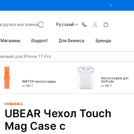
% на MacBook при предъявлении студенческого
агрузка магазина
Русский
Магазины
iSupport
Для бизнеса
Бренды
жевый для iPhone 17 Pro
Аксессуары для
WATCH аксессуары
AirPods
от 590 ₸
от 990 ₸
НОВИНКА
UBEAR Чехол Touch
Mag Case с