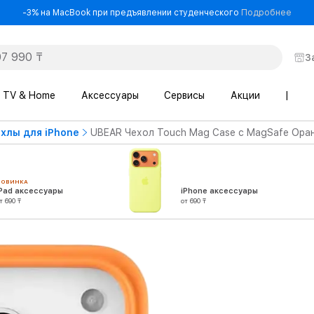
- -3
-3% на MacBook при предъявлении студенческого
Подробнее
З
TV & Home
Аксессуары
Сервисы
Акции
|
хлы для iPhone
UBEAR Чехол Touch Mag Case с MagSafe Оран
НОВИНКА
iPad аксессуары
iPhone аксессуары
т 690 ₸
от 690 ₸