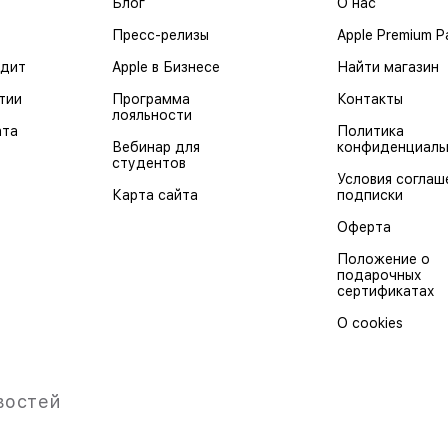
Блог
О нас
Пресс-релизы
Apple Premium P
едит
Apple в Бизнесе
Найти магазин
тии
Программа
Контакты
лояльности
ата
Политика
Вебинар для
конфиденциаль
студентов
Условия соглаш
Карта сайта
подписки
Оферта
Положение о
подарочных
сертификатах
О cookies
востей