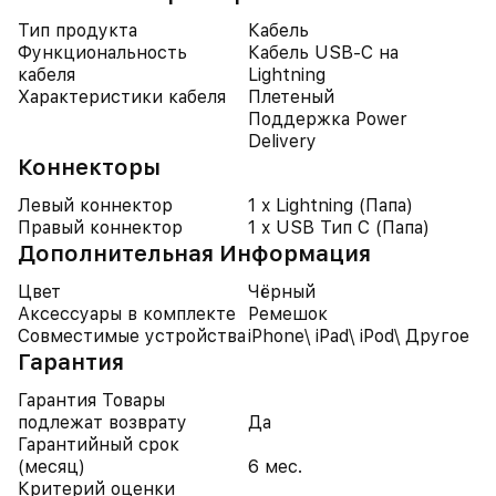
Тип продукта
Кабель
Функциональность
Кабель USB-C на
кабеля
Lightning
Характеристики кабеля
Плетеный
Поддержка Power
Delivery
Коннекторы
Левый коннектор
1 x Lightning (Папа)
Правый коннектор
1 x USB Тип C (Папа)
Дополнительная Информация
Цвет
Чёрный
Аксессуары в комплекте
Ремешок
Совместимые устройства
iPhone\ iPad\ iPod\ Другое
Гарантия
Гарантия Товары
подлежат возврату
Да
Гарантийный срок
(месяц)
6 мес.
Критерий оценки