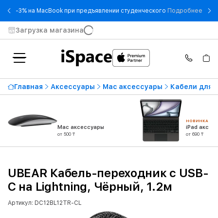
- -3
-3% на MacBook при предъявлении студенческого
Подробнее
Загрузка магазина
Главная
Аксессуары
Mac аксессуары
Кабели для 
НОВИНКА
Mac аксессуары
iPad аксес
от 500 ₸
от 690 ₸
UBEAR Кабель-переходник с USB-
C на Lightning, Чёрный, 1.2м
Артикул: DC12BL12TR-CL