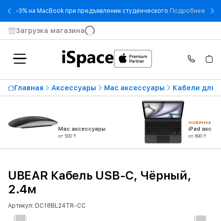
- -3
-3% на MacBook при предъявлении студенческого
Подробнее
Загрузка магазина
Главная
Аксессуары
Mac аксессуары
Кабели для 
НОВИНКА
Mac аксессуары
iPad аксес
от 500 ₸
от 690 ₸
UBEAR Кабель USB-C, Чёрный,
2.4м
Артикул: DC18BL24TR-CC